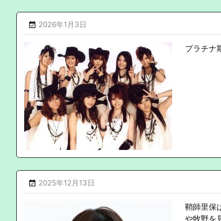
2026年1月3日

プラチナ
2025年12月13日

鞘師里保
や牧野を