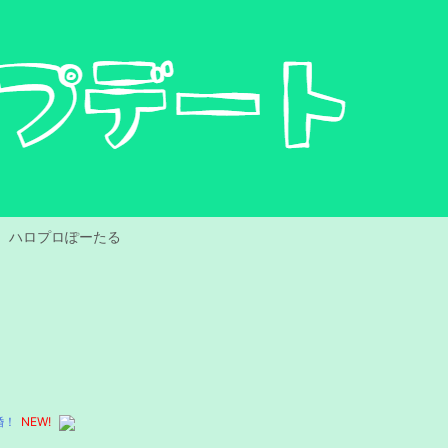
ハロプロぽーたる
婚！
NEW!