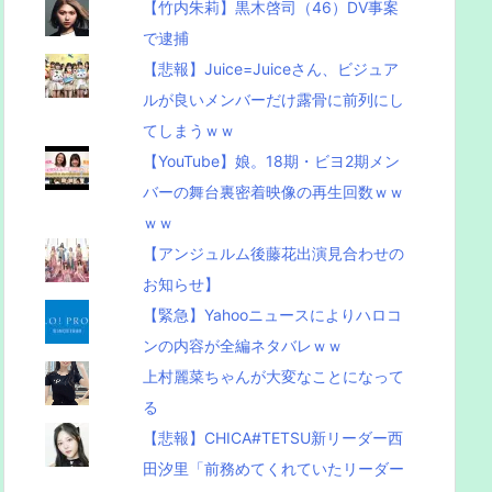
【竹内朱莉】黒木啓司（46）DV事案
で逮捕
【悲報】Juice=Juiceさん、ビジュア
ルが良いメンバーだけ露骨に前列にし
てしまうｗｗ
【YouTube】娘。18期・ビヨ2期メン
バーの舞台裏密着映像の再生回数ｗｗ
ｗｗ
【アンジュルム後藤花出演見合わせの
お知らせ】
【緊急】Yahooニュースによりハロコ
ンの内容が全編ネタバレｗｗ
上村麗菜ちゃんが大変なことになって
る
【悲報】CHICA#TETSU新リーダー西
田汐里「前務めてくれていたリーダー