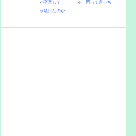
が卒業して・・」 ←一岡って言っち
ゃ駄目なのか