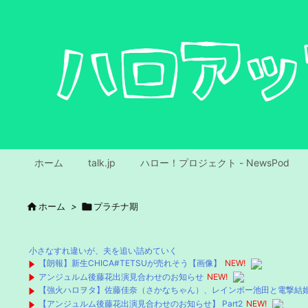
ホーム
talk.jp
ハロー！プロジェクト - NewsPod

ホーム
>

プラチナ期
小さなすれ違いが、夫を追い詰めていく
【朗報】新生CHICA#TETSUが売れそう【画像】
NEW!
アンジュルム後藤花出演見合わせのお知らせ
NEW!
【強火ハロヲタ】佐藤佳奈（さかなちゃん）、レインボー池田と電撃結
【アンジュルム後藤花出演見合わせのお知らせ】 Part2
NEW!