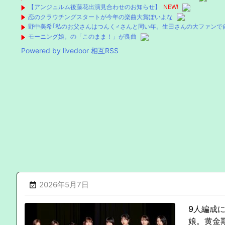
【アンジュルム後藤花出演見合わせのお知らせ】
NEW!
恋のクラウチングスタートが今年の楽曲大賞ぽいよな
野中美希｢私のお父さんはつんく♂さんと同い年。生田さんの大ファンで
モーニング娘。の「このまま！」が良曲
Powered by livedoor 相互RSS
2026年5月7日

9人編成
娘。黄金