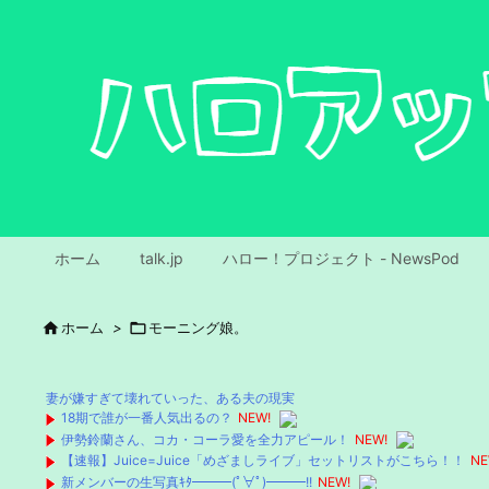
ホーム
talk.jp
ハロー！プロジェクト - NewsPod

ホーム
>

モーニング娘。
妻が嫌すぎて壊れていった、ある夫の現実
18期で誰が一番人気出るの？
NEW!
伊勢鈴蘭さん、コカ・コーラ愛を全力アピール！
NEW!
【速報】Juice=Juice「めざましライブ」セットリストがこちら！！
NE
新メンバーの生写真ｷﾀ━━━(ﾟ∀ﾟ)━━━!!
NEW!