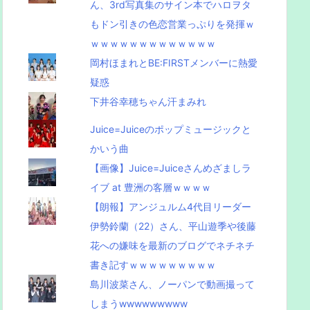
ん、3rd写真集のサイン本でハロヲタ
もドン引きの色恋営業っぷりを発揮ｗ
ｗｗｗｗｗｗｗｗｗｗｗｗｗ
岡村ほまれとBE:FIRSTメンバーに熱愛
疑惑
下井谷幸穂ちゃん汗まみれ
Juice=Juiceのポップミュージックと
かいう曲
【画像】Juice=Juiceさんめざましラ
イブ at 豊洲の客層ｗｗｗｗ
【朗報】アンジュルム4代目リーダー
伊勢鈴蘭（22）さん、平山遊季や後藤
花への嫌味を最新のブログでネチネチ
書き記すｗｗｗｗｗｗｗｗｗ
島川波菜さん、ノーパンで動画撮って
しまうwwwwwwwww