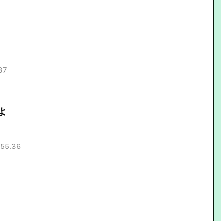
37
よ
:55.36