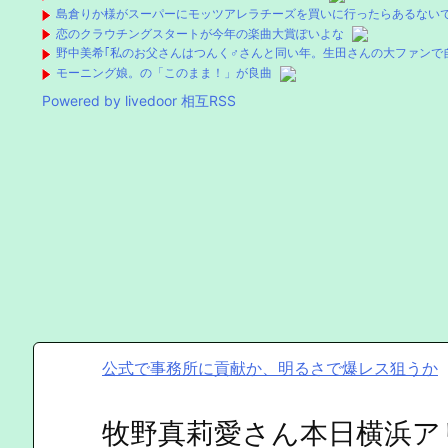
島倉りか様がスーパーにモッツアレラチーズを買いに行ったらあるない
恋のクラウチングスタートが今年の楽曲大賞ぽいよな
野中美希｢私のお父さんはつんく♂さんと同い年。生田さんの大ファンで
モーニング娘。の「このまま！」が良曲
Powered by livedoor 相互RSS
公式で事務所に貢献か、明るさで爆レス狙うか
牧野真莉愛さん本日横浜ア