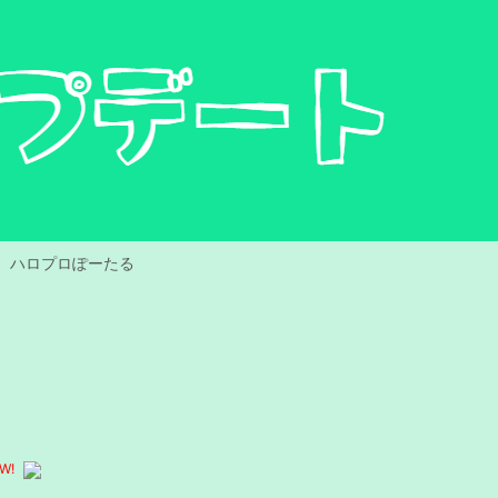
ハロプロぽーたる
W!