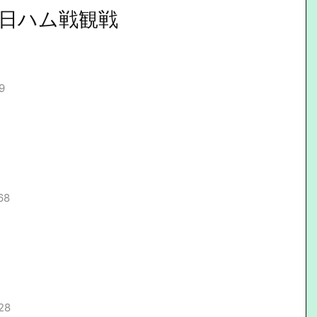
日ハム戦観戦
9
68
28