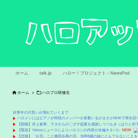
ホーム
talk.jp
ハロー！プロジェクト - NewsPod

ホーム
>

ハロプロ研修生
好青年の片思いが壊れていくまで
ハロメンにはピアノが特技のメンバーが多数いるがまさかNHKで弾き語
【朗報】井上春華、ヲタからの〇ダサ提案を感謝しつつもきっぱりと却
【緊急】Yahooニュースによりハロコンの内容が全編ネタバレ
NEW!
【悲報】「お兄」こと橋田歩果の兄、当時8歳の妹にとんでもないことを