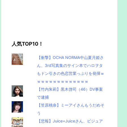
人気TOP10！
【衝撃】OCHA NORMA中山夏月姫さ
ん、3rd写真集のサイン本でハロヲタ
もドン引きの色恋営業っぷりを発揮ｗ
ｗｗｗｗｗｗｗｗｗｗｗｗｗ
【竹内朱莉】黒木啓司（46）DV事案
で逮捕
【笠原桃奈】ミーアイさんもうだめそ
う
【悲報】Juice=Juiceさん、ビジュア