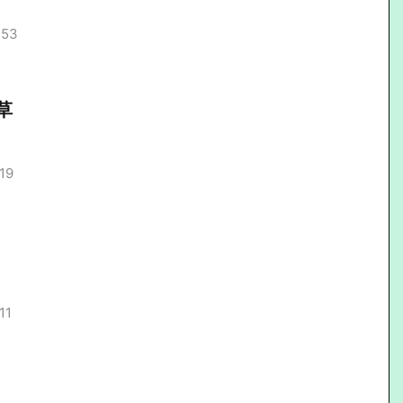
.53
草
19
11