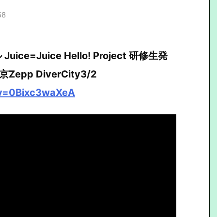
58
=Juice Hello! Project 研修生発
京Zepp DiverCity3/2
?v=0Bixc3waXeA