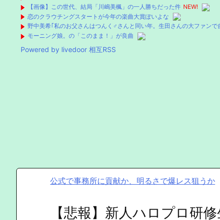
【画像】この世代、結局「川嶋美楓」の一人勝ちだった件
NEW!
恋のクラウチングスタートが今年の楽曲大賞ぽいよな
野中美希｢私のお父さんはつんく♂さんと同い年。生田さんの大ファンで
モーニング娘。の「このまま！」が良曲
Powered by livedoor 相互RSS
公式で事務所に貢献か、明るさで爆レス狙うか
【悲報】新人ハロプロ研修