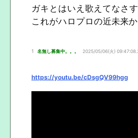
ガキとはいえ歌えてなさす
これがハロプロの近未来か
1
名無し募集中。。。
2025/05/06(火) 09:47:08.
https://youtu.be/cDsgQV99hgg