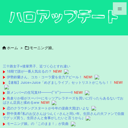


メニュ

サイド

ホーム
>

モーニング娘。

前へ

三十路女子×後輩男子、近づく心とすれ違い
次へ
18期で誰が一番人気出るの？
NEW!
伊勢鈴蘭さん、コカ・コーラ愛を全力アピール！
NEW!

【速報】Juice=Juice「めざましライブ」セットリストがこちら！！
NEW!
検索
新メンバーの生写真ｷﾀ━━━(ﾟ∀ﾟ)━━━!!
NEW!
島倉りか様がスーパーにモッツアレラチーズを買いに行ったらあるないでお
ばさん店員と揉めるww
NEW!
恋のクラウチングスタートが今年の楽曲大賞ぽいよな
野中美希｢私のお父さんはつんく♂さんと同い年。生田さんの大ファンで自腹
でグッズ買う。生田さんと食事がしたいと言うから｣
モーニング娘。の「このまま！」が良曲