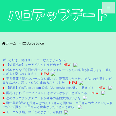


メニュ

サイド

ホーム
>

JuiceJuice

前へ

ずっと好き。俺はストーカーなんかじゃない。
次へ
【笠原桃奈】ミーアイさんもうだめそう
NEW!
松本わかな「今回の秋ツアーはスマイレージさんの楽曲も披露します！嬉し

すぎる！楽しみすぎる！」
NEW!
検索
平井美葉「新メンバー加入を聞いて、正直寂しかった、でもこれが新しいビ
ヨなんだと、寂しさを受け止めることにした」
NEW!
【朗報】YouTube Japan 公式「Juice=Juiceの魅力、教えて！」
NEW!
岡村ほまれ「アップフロントはセンスがちょっとズレてる」
NEW!
恋のクラウチングスタートが今年の楽曲大賞ぽいよな
野中美希｢私のお父さんはつんく♂さんと同い年。生田さんの大ファンで自腹
でグッズ買う。生田さんと食事がしたいと言うから｣
モーニング娘。の「このまま！」が良曲