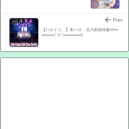

Prev
【ハロドリ。】冬ハロ・北川莉央特集ｷﾀ━
━━━(ﾟ∀ﾟ)━━━━!!