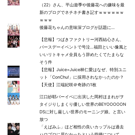
（22）さん、平山遊季や後藤花への嫌味を最
新のブログでネチネチ書き記すｗｗｗｗｗｗ
ｗｗｗ
後藤花ちゃんの意味深ブログが話題に…
【悲報】つばきファクトリー河西結心さん、
バースデーイベントで号泣…福田といい豫風と
いいリトキャメ全員もう辞めたくてたまらな
そう件
【悲報】Juice=Juice林仁愛はなぜ、特別ユニ
ット「ConChu!」に採用されなかったのか？
【天使】江端妃咲＠奇跡の1枚
江口紗耶バーイベに出演した岡村ほまれがヲ
タイジりしまくり優しい世界のBEYOOOOON
DSに対し厳しい世界のモーニング娘。と言い
放つ
「えばみふ」ほど相性の良いカップルは過去
ハロプロに居なかったという指摘について