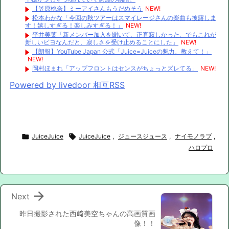
【笠原桃奈】ミーアイさんもうだめそう
NEW!
松本わかな「今回の秋ツアーはスマイレージさんの楽曲も披露しま
す！嬉しすぎる！楽しみすぎる！」
NEW!
平井美葉「新メンバー加入を聞いて、正直寂しかった、でもこれが
新しいビヨなんだと、寂しさを受け止めることにした」
NEW!
【朗報】YouTube Japan 公式「Juice=Juiceの魅力、教えて！」
NEW!
岡村ほまれ「アップフロントはセンスがちょっとズレてる」
NEW!
Powered by livedoor 相互RSS

JuiceJuice

JuiceJuice
,
ジュースジュース
,
ナイモノラブ
,
ハロプロ

Next
昨日撮影された西﨑美空ちゃんの高画質画
像！！