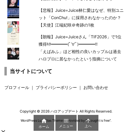
【悲報】Juice=Juice林仁愛はなぜ、特別ユニ
ット「ConChu!」に採用されなかったのか？
【天使】江端妃咲＠奇跡の1枚
【朗報】Juice=Juiceさん「TIF2026」で1位
獲得ｷﾀ━━━━(ﾟ∀ﾟ)━━━━!!
「えばみふ」ほど相性の良いカップルは過去
ハロプロに居なかったという指摘について
当サイトについて
プロフィール
｜
プライバシーポリシー
｜
お問い合わせ
Copyright ©
2026
ハロアップデート
All Rights Reserved.



WordPress Luxeritas Theme is provided by "
Thought is free
".
メニュー
上へ
ホーム