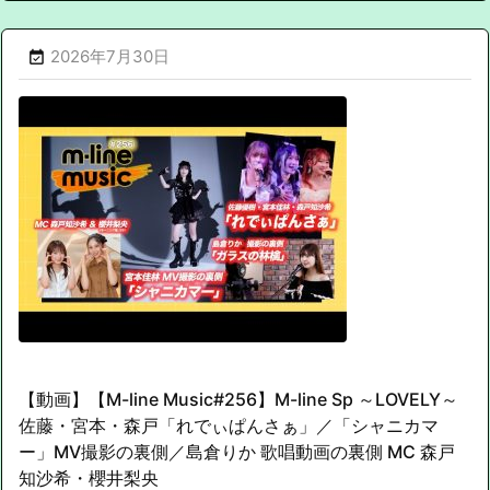
2026年7月30日

【動画】【M-line Music#256】M-line Sp ～LOVELY～
佐藤・宮本・森戸「れでぃぱんさぁ」／「シャニカマ
ー」MV撮影の裏側／島倉りか 歌唱動画の裏側 MC 森戸
知沙希・櫻井梨央