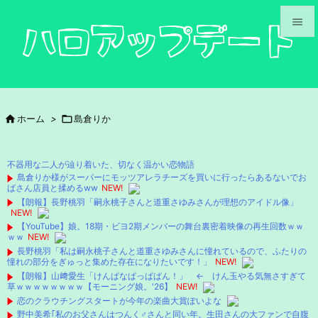


メニュ

サイド

ホーム
>

島倉りか

前へ

不器用な二人が辿り着いた、切なく温かい恋物語
次へ
島倉りか様がスーパーにモッツアレラチーズを買いに行ったらあるないでお
ばさん店員と揉めるww
NEW!

【朗報】長野桃羽「嗣永桃子さんと道重さゆみさんが理想のアイドル像」
検索
NEW!
【YouTube】娘。18期・ビヨ2期メンバーの舞台裏密着映像の再生回数ｗｗ
ｗｗ
NEW!
長野桃羽「私は嗣永桃子さんと道重さゆみさんに憧れているので、ふたりの
憧れの部分をぎゅっと集めた存在になりたいです！」
NEW!
【朗報】山﨑愛生「けんぱなぱっぱぱん！」 ← けん玉やる気無さすぎて
草ｗｗｗｗｗｗｗｗ【モーニング娘。'26】
NEW!
恋のクラウチングスタートが今年の楽曲大賞ぽいよな
野中美希｢私のお父さんはつんく♂さんと同い年。生田さんの大ファンで自腹