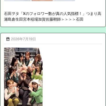
石田ヲタ「Xのフォロワー数が真の人気指標！」つまり高
瀬島倉生田宮本稲場加賀佐藤鞘師＞＞＞＞石田
2026年7月19日
