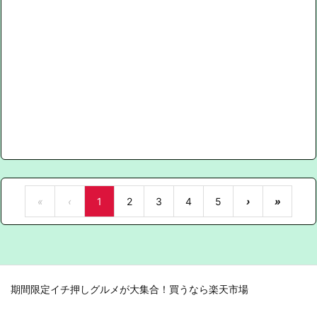
«
‹
1
2
3
4
5
›
»
期間限定イチ押しグルメが大集合！買うなら楽天市場