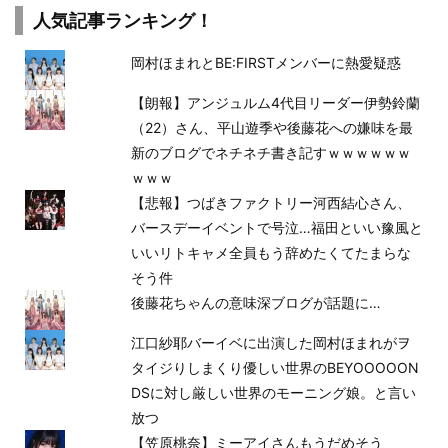
人気記事ランキング！
岡村ほまれとBE:FIRSTメンバーに熱愛疑惑
【朗報】アンジュルム4代目リーダー伊勢鈴蘭
（22）さん、平山遊季や後藤花への嫌味を最
新のブログでネチネチ書き記すｗｗｗｗｗｗ
ｗｗｗ
【悲報】つばきファクトリー河西結心さん、
バースデーイベントで号泣…福田といい豫風と
いいリトキャメ全員もう辞めたくてたまらな
そう件
後藤花ちゃんの意味深ブログが話題に…
江口紗耶バーイベに出演した岡村ほまれがヲ
タイジりしまくり優しい世界のBEYOOOOON
DSに対し厳しい世界のモーニング娘。と言い
放つ
【笠原桃奈】ミーアイさんもうだめそう