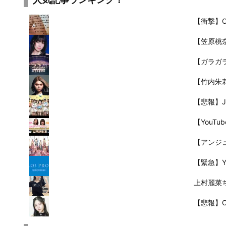
【衝撃】
【笠原桃
【ガラガ
【竹内朱
【悲報】J
【YouT
【アンジ
【緊急】
上村麗菜
【悲報】