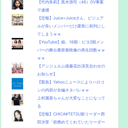
【竹内朱莉】黒木啓司（46）DV事案
で逮捕
【悲報】Juice=Juiceさん、ビジュア
ルが良いメンバーだけ露骨に前列にし
てしまうｗｗ
【YouTube】娘。18期・ビヨ2期メン
バーの舞台裏密着映像の再生回数ｗｗ
ｗｗ
【アンジュルム後藤花出演見合わせの
お知らせ】
【緊急】Yahooニュースによりハロコ
ンの内容が全編ネタバレｗｗ
上村麗菜ちゃんが大変なことになって
る
【悲報】CHICA#TETSU新リーダー西
田汐里「前務めてくれていたリーダー