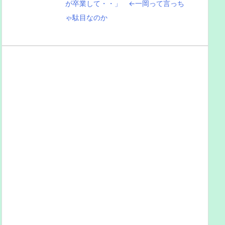
が卒業して・・」 ←一岡って言っち
ゃ駄目なのか