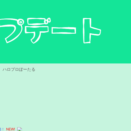
ハロプロぽーたる
婚！
NEW!