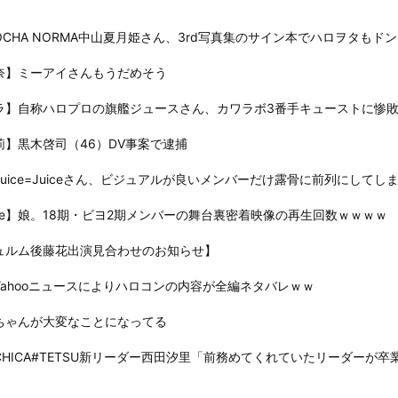
OCHA NORMA中山夏月姫さん、3rd写真集のサイン本でハロヲタも
奈】ミーアイさんもうだめそう
ラ】自称ハロプロの旗艦ジュースさん、カワラボ3番手キューストに惨
莉】黒木啓司（46）DV事案で逮捕
uice=Juiceさん、ビジュアルが良いメンバーだけ露骨に前列にしてし
ube】娘。18期・ビヨ2期メンバーの舞台裏密着映像の再生回数ｗｗｗｗ
ュルム後藤花出演見合わせのお知らせ】
Yahooニュースによりハロコンの内容が全編ネタバレｗｗ
ちゃんが大変なことになってる
CHICA#TETSU新リーダー西田汐里「前務めてくれていたリーダーが