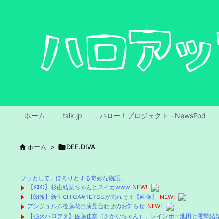
ホーム
talk.jp
ハロー！プロジェクト - NewsPod

ホーム
>

DEF.DIVA
ゾッとして、ほろりとする奇妙な物語。
【ﾒﾛﾒﾛ】杉山結菜ちゃんとスイカwww
NEW!
【朗報】新生CHICA#TETSUが売れそう【画像】
NEW!
アンジュルム後藤花出演見合わせのお知らせ
NEW!
【強火ハロヲタ】佐藤佳奈（さかなちゃん）、レインボー池田と電撃結