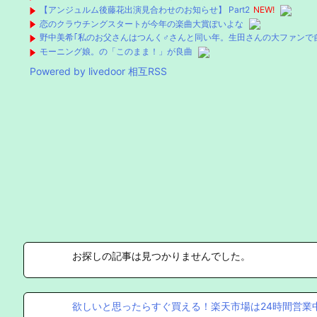
【アンジュルム後藤花出演見合わせのお知らせ】 Part2
NEW!
恋のクラウチングスタートが今年の楽曲大賞ぽいよな
野中美希｢私のお父さんはつんく♂さんと同い年。生田さんの大ファンで
モーニング娘。の「このまま！」が良曲
Powered by livedoor 相互RSS
お探しの記事は見つかりませんでした。
欲しいと思ったらすぐ買える！楽天市場は24時間営業