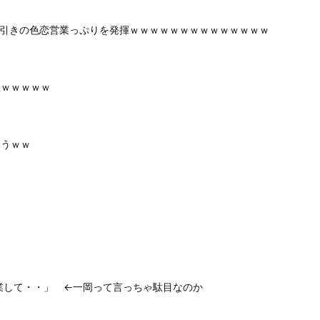
ドン引きの色恋営業っぷりを発揮ｗｗｗｗｗｗｗｗｗｗｗｗｗｗ
敗ｗｗｗｗｗ
まうｗｗ
卒業して・・」 ←一岡って言っちゃ駄目なのか