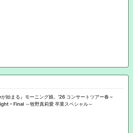
asyが始まる』モーニング娘。’26 コンサートツアー春 –
f Light – Final ～牧野真莉愛 卒業スペシャル～