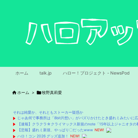
ホーム
talk.jp
ハロー！プロジェクト - NewsPod

ホーム
>

牧野真莉愛
それは純愛か、それともストーカー疑惑か
じゃあ何で事務所は「8bit片想い」がバズりかけたとき盛れミみたいに
【速報】クラクラ☆クライマックス新規のnote「15年以上ジャニオタの私が、
【悲報】盛れミ新規、やっぱり〇だったwww
NEW!
ハロ！コン 2026 グッズ追加！
NEW!