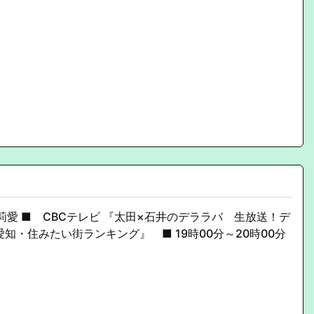
莉愛 ■ CBCテレビ 『太田×石井のデララバ 生放送！デ
知・住みたい街ランキング』 ■ 19時00分～20時00分