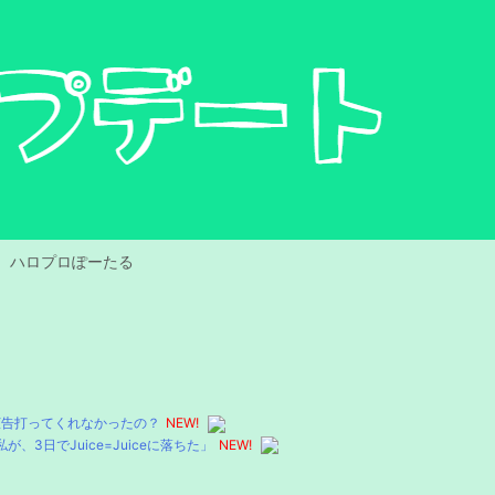
ハロプロぽーたる
広告打ってくれなかったの？
NEW!
3日でJuice=Juiceに落ちた」
NEW!