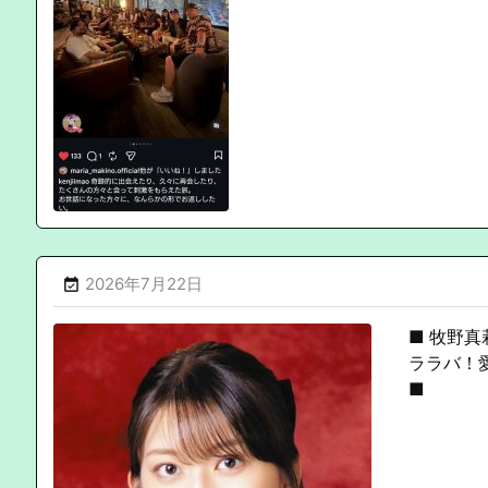
2026年7月22日

■ 牧野真
ララバ！愛
■