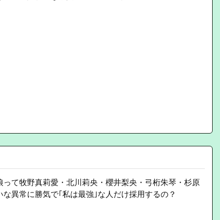
娘って牧野真莉愛・北川莉央・櫻井梨央・弓桁朱琴・杉原
いな異常に勝気で｢私は最強｣な人だけ採用するの？