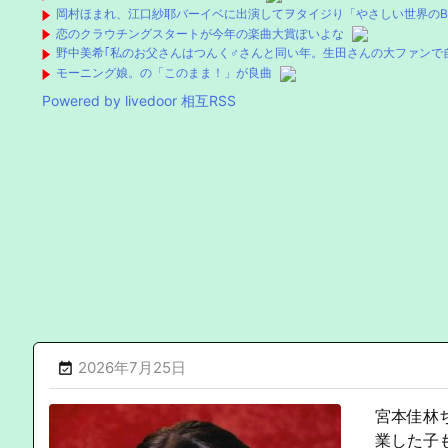
岡村ほまれ、江口紗耶バーイベに出演してヲタイジり「やさしい世界のBE
恋のクラウチングスタートが今年の楽曲大賞ぽいよな
野中美希｢私のお父さんはつんく♂さんと同い年。生田さんの大ファンで
モーニング娘。の「このまま！」が良曲
Powered by livedoor 相互RSS
2026年7月25日

宮本佳林
業した子