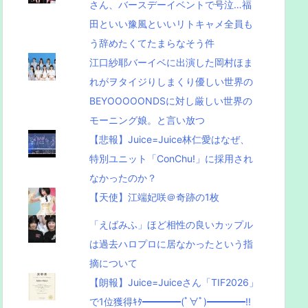
さん、バースデーイベントで号泣…福
田といい豫風といいリトキャメ全員も
う辞めたくてたまらなそう件
江口紗耶バーイベに出演した岡村ほま
れがヲタイジりしまくり優しい世界の
BEYOOOOONDSに対し厳しい世界の
モーニング娘。と言い放つ
【悲報】Juice=Juice林仁愛はなぜ、
特別ユニット「ConChu!」に採用され
なかったのか？
【天使】江端妃咲＠奇跡の1枚
「えばみふ」ほど相性の良いカップル
は過去ハロプロに居なかったという指
摘について
【朗報】Juice=Juiceさん「TIF2026」
で1位獲得ｷﾀ━━━━(ﾟ∀ﾟ)━━━━!!