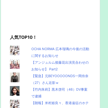
人気TOP10！
OCHA NORMA 広本瑠璃の今後の活動
に関するお知らせ
【アンジュルム後藤花出演見合わせの
お知らせ】 Part2
【緊急】元BEYOOOOONDS一岡伶奈
（27）さん近影ｗ
【竹内朱莉】黒木啓司（46）DV事案
で逮捕
【朗報】米村姫良々、香港遠征のホテ