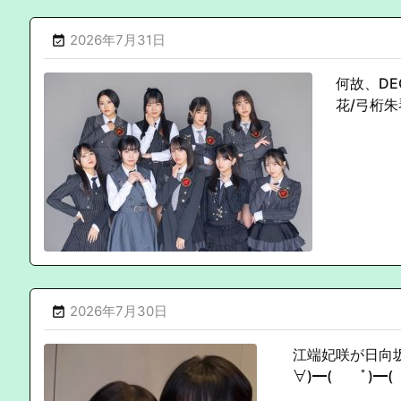
2026年7月31日

何故、DE
花/弓桁
2026年7月30日

江端妃咲が日向坂4
∀)━( ﾟ)━( 