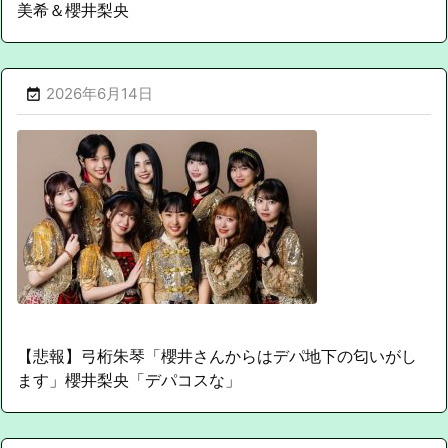
美希＆櫻井梨央
2026年6月14日

【悲報】弓桁朱琴「櫻井さんからはデパ地下の匂いがし
ます」櫻井梨央「デパコスな」