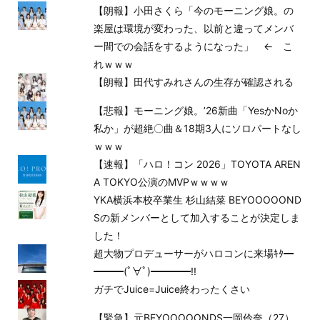
【朗報】小田さくら「今のモーニング娘。の
楽屋は環境が変わった、以前と違ってメンバ
ー間での会話をするようになった」 ← こ
れｗｗｗ
【朗報】田代すみれさんの生存が確認される
【悲報】モーニング娘。’26新曲「YesかNoか
私か」が超絶〇曲＆18期3人にソロパートなし
ｗｗｗ
【速報】「ハロ！コン 2026」TOYOTA AREN
A TOKYO公演のMVPｗｗｗｗ
YKA横浜本校卒業生 杉山結菜 BEYOOOOOND
Sの新メンバーとして加入することが決定しま
した！
超大物プロデューサーがハロコンに来場ｷﾀ━
━━━(ﾟ∀ﾟ)━━━━!!
ガチでJuice=Juice終わったくさい
【緊急】元BEYOOOOONDS一岡伶奈（27）