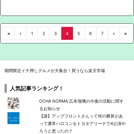
«
‹
1
2
3
4
5
6
7
›
»
期間限定イチ押しグルメが大集合！買うなら楽天市場
人気記事ランキング！
OCHA NORMA 広本瑠璃の今後の活動に関す
るお知らせ
【謎】アップフロントさんって何の勝算があ
って通常ハロコンをトヨタアリーナで4公演や
ろうと思ったの？