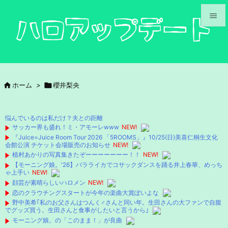


メニュ

サイド

ホーム
>

櫻井梨央

前へ

悩んでいるのは私だけ？夫との距離
次へ
サッカー界も盛れ！ミ・アモーレwww
NEW!
『Juice=Juice Room Tour 2026 「5ROOMS」』10/25(日)美喜仁桐生文化

会館公演 チケット会場販売のお知らせ
NEW!
検索
植村あかりの写真集きたぞーーーーーーー！！
NEW!
【モーニング娘。'26】バラライカでコサックダンスを踊る井上春華、めっち
ゃ上手い
NEW!
顔芸が素晴らしいハロメン
NEW!
恋のクラウチングスタートが今年の楽曲大賞ぽいよな
野中美希｢私のお父さんはつんく♂さんと同い年。生田さんの大ファンで自腹
でグッズ買う。生田さんと食事がしたいと言うから｣
モーニング娘。の「このまま！」が良曲