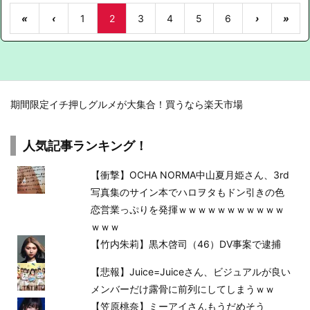
«
‹
1
2
3
4
5
6
›
»
期間限定イチ押しグルメが大集合！買うなら楽天市場
人気記事ランキング！
【衝撃】OCHA NORMA中山夏月姫さん、3rd
写真集のサイン本でハロヲタもドン引きの色
恋営業っぷりを発揮ｗｗｗｗｗｗｗｗｗｗｗ
ｗｗｗ
【竹内朱莉】黒木啓司（46）DV事案で逮捕
【悲報】Juice=Juiceさん、ビジュアルが良い
メンバーだけ露骨に前列にしてしまうｗｗ
【笠原桃奈】ミーアイさんもうだめそう