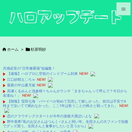


メニュ

サイド

ホーム
>

杉原明紗

前へ

共感必至の“日常修羅場”短編集！
次へ
【速報】ハロプロに空前のインドブーム到来
NEW!
江口紗耶え〇ろｗ
NEW!

最新の中山夏月姫
NEW!
検索
高瀬くるみんと浅倉樹々ちゃんがランチ「ききちゃんって呼んで？今日から
友達ね！」
NEW!
【朗報】窪田七海「バーイベが初めて完売して嬉しかった、前日は不安で4
時まで泣いてて眠れなかった、ここ1年は歌うことの怖さと戦ってきた」
NEW!
恋のクラウチングスタートが今年の楽曲大賞ぽいよな
野中美希｢私のお父さんはつんく♂さんと同い年。生田さんの大ファンで自腹
でグッズ買う。生田さんと食事がしたいと言うから｣
モーニング娘。の「このまま！」が良曲