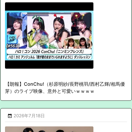
【朗報】ConChu!（杉原明紗/長野桃羽/西村乙輝/相馬優
芽）のライブ映像、意外と可愛いｗｗｗｗ
2026年7月18日
