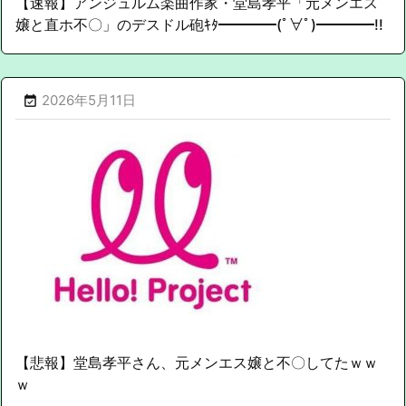
【速報】アンジュルム楽曲作家・堂島孝平「元メンエス
嬢と直ホ不〇」のデスドル砲ｷﾀ━━━━(ﾟ∀ﾟ)━━━━!!
2026年5月11日

【悲報】堂島孝平さん、元メンエス嬢と不〇してたｗｗ
ｗ