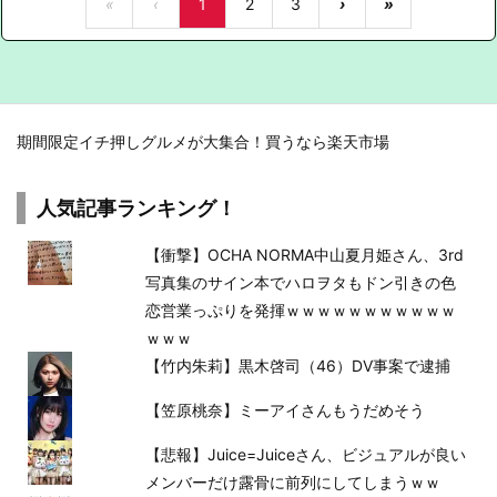
«
‹
1
2
3
›
»
期間限定イチ押しグルメが大集合！買うなら楽天市場
人気記事ランキング！
【衝撃】OCHA NORMA中山夏月姫さん、3rd
写真集のサイン本でハロヲタもドン引きの色
恋営業っぷりを発揮ｗｗｗｗｗｗｗｗｗｗｗ
ｗｗｗ
【竹内朱莉】黒木啓司（46）DV事案で逮捕
【笠原桃奈】ミーアイさんもうだめそう
【悲報】Juice=Juiceさん、ビジュアルが良い
メンバーだけ露骨に前列にしてしまうｗｗ