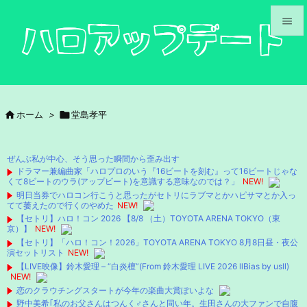


メニュ

サイド

ホーム
>

堂島孝平

前へ

ぜんぶ私が中心、そう思った瞬間から歪み出す
次へ
ドラマー兼編曲家「ハロプロのいう『16ビートを刻む』って16ビートじゃな
くて8ビートのウラ(アップビート)を意識する意味なのでは？」
NEW!

明日当券でハロコン行こうと思ったがセトリにラブマとかハピサマとか入っ
検索
てて萎えたので行くのやめた
NEW!
【セトリ】ハロ！コン 2026 【8/8 （土）TOYOTA ARENA TOKYO（東
京）】
NEW!
【セトリ】「ハロ！コン！2026」TOYOTA ARENA TOKYO 8月8日昼・夜公
演セットリスト
NEW!
【LIVE映像】鈴木愛理 – “白炎檀”(From 鈴木愛理 LIVE 2026 llBias by usll)
NEW!
恋のクラウチングスタートが今年の楽曲大賞ぽいよな
野中美希｢私のお父さんはつんく♂さんと同い年。生田さんの大ファンで自腹