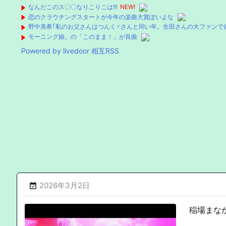
なんだこのス〇〇なりこりこは!!!
NEW!
恋のクラウチングスタートが今年の楽曲大賞ぽいよな
野中美希｢私のお父さんはつんく♂さんと同い年。生田さんの大ファンで
モーニング娘。の「このまま！」が良曲
Powered by livedoor 相互RSS
2026年3月2日

稲場まなか