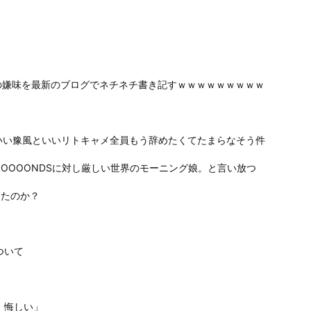
の嫌味を最新のブログでネチネチ書き記すｗｗｗｗｗｗｗｗｗ
いい豫風といいリトキャメ全員もう辞めたくてたまらなそう件
OOOONDSに対し厳しい世界のモーニング娘。と言い放つ
ったのか？
ついて
、悔しい」