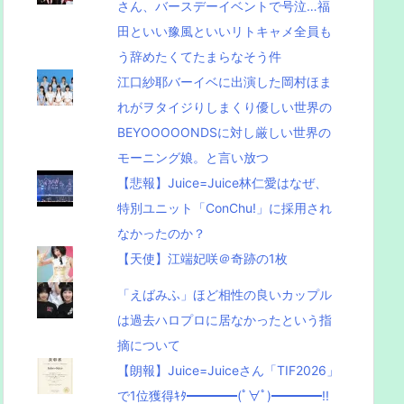
さん、バースデーイベントで号泣…福
田といい豫風といいリトキャメ全員も
う辞めたくてたまらなそう件
江口紗耶バーイベに出演した岡村ほま
れがヲタイジりしまくり優しい世界の
BEYOOOOONDSに対し厳しい世界の
モーニング娘。と言い放つ
【悲報】Juice=Juice林仁愛はなぜ、
特別ユニット「ConChu!」に採用され
なかったのか？
【天使】江端妃咲＠奇跡の1枚
「えばみふ」ほど相性の良いカップル
は過去ハロプロに居なかったという指
摘について
【朗報】Juice=Juiceさん「TIF2026」
で1位獲得ｷﾀ━━━━(ﾟ∀ﾟ)━━━━!!