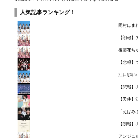
人気記事ランキング！
岡村ほまれ
【朗報】
後藤花ち
【悲報】
江口紗耶
【悲報】J
【天使】
「えばみ
【朗報】Ju
アンジュ