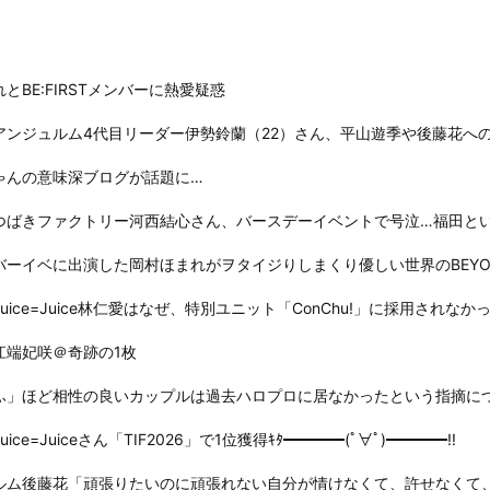
とBE:FIRSTメンバーに熱愛疑惑
アンジュルム4代目リーダー伊勢鈴蘭（22）さん、平山遊季や後藤花へ
ゃんの意味深ブログが話題に…
つばきファクトリー河西結心さん、バースデーイベントで号泣…福田と
バーイベに出演した岡村ほまれがヲタイジりしまくり優しい世界のBEYO
uice=Juice林仁愛はなぜ、特別ユニット「ConChu!」に採用されなか
江端妃咲＠奇跡の1枚
ふ」ほど相性の良いカップルは過去ハロプロに居なかったという指摘に
ice=Juiceさん「TIF2026」で1位獲得ｷﾀ━━━━(ﾟ∀ﾟ)━━━━!!
ルム後藤花「頑張りたいのに頑張れない自分が情けなくて、許せなくて