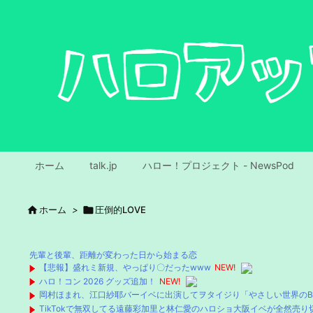
ホーム
talk.jp
ハロー！プロジェクト - NewsPod

ホーム
>

圧倒的LOVE
先輩と後輩、距離が変わった日から始まる恋
【悲報】盛れミ新規、やっぱり〇だったwww
NEW!
ハロ！コン 2026 グッズ追加！
NEW!
岡村ほまれ、江口紗耶バーイベに出演してヲタイジり「やさしい世界のBE
TikTokで無双してる遠藤彩加里と林仁愛のハロショ大阪イベが全然売