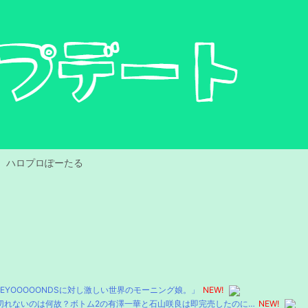
ハロプロぽーたる
YOOOOONDSに対し激しい世界のモーニング娘。」
NEW!
り切れないのは何故？ボトム2の有澤一華と石山咲良は即完売したのに…
NEW!