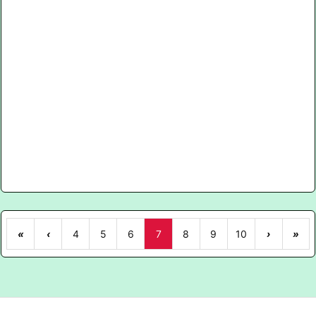
«
‹
4
5
6
7
8
9
10
›
»