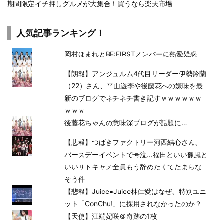
期間限定イチ押しグルメが大集合！買うなら楽天市場
人気記事ランキング！
岡村ほまれとBE:FIRSTメンバーに熱愛疑惑
【朗報】アンジュルム4代目リーダー伊勢鈴蘭
（22）さん、平山遊季や後藤花への嫌味を最
新のブログでネチネチ書き記すｗｗｗｗｗｗ
ｗｗｗ
後藤花ちゃんの意味深ブログが話題に…
【悲報】つばきファクトリー河西結心さん、
バースデーイベントで号泣…福田といい豫風と
いいリトキャメ全員もう辞めたくてたまらな
そう件
【悲報】Juice=Juice林仁愛はなぜ、特別ユニ
ット「ConChu!」に採用されなかったのか？
【天使】江端妃咲＠奇跡の1枚