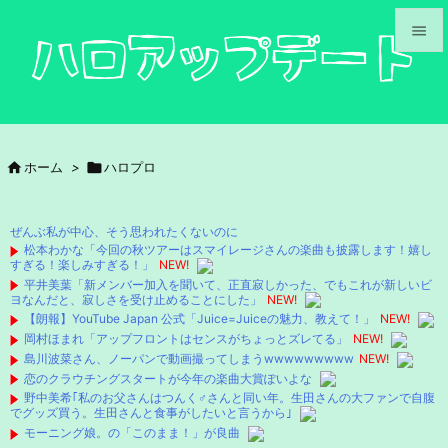


メニュ

サイド

ホーム
>

ハロプロ

前へ

ぜんぶ私が中心、そう思われたくないのに
次へ
松本わかな「今回の秋ツアーはスマイレージさんの楽曲も披露します！嬉し
すぎる！楽しみすぎる！」
NEW!

平井美葉「新メンバー加入を聞いて、正直寂しかった、でもこれが新しいビ
検索
ヨなんだと、寂しさを受け止めることにした」
NEW!
【朗報】YouTube Japan 公式「Juice=Juiceの魅力、教えて！」
NEW!
岡村ほまれ「アップフロントはセンスがちょっとズレてる」
NEW!
島川波菜さん、ノーパンで動画撮ってしまうwwwwwwwww
NEW!
恋のクラウチングスタートが今年の楽曲大賞ぽいよな
野中美希｢私のお父さんはつんく♂さんと同い年。生田さんの大ファンで自腹
でグッズ買う。生田さんと食事がしたいと言うから｣
モーニング娘。の「このまま！」が良曲