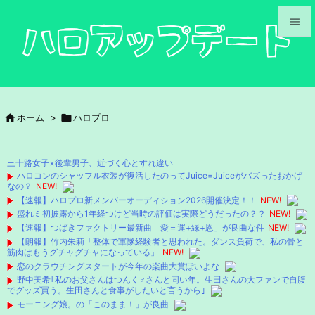


メニュ

サイド

ホーム
>

ハロプロ

前へ

三十路女子×後輩男子、近づく心とすれ違い
次へ
ハロコンのシャッフル衣装が復活したのってJuice=Juiceがバズったおかげ
なの？
NEW!

【速報】ハロプロ新メンバーオーディション2026開催決定！！
NEW!
検索
盛れミ初披露から1年経つけど当時の評価は実際どうだったの？？
NEW!
【速報】つばきファクトリー最新曲「愛＝運+縁+恩」が良曲な件
NEW!
【朗報】竹内朱莉「整体で軍隊経験者と思われた。ダンス負荷で、私の骨と
筋肉はもうグチャグチャになっている」
NEW!
恋のクラウチングスタートが今年の楽曲大賞ぽいよな
野中美希｢私のお父さんはつんく♂さんと同い年。生田さんの大ファンで自腹
でグッズ買う。生田さんと食事がしたいと言うから｣
モーニング娘。の「このまま！」が良曲