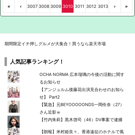
«
‹
3007
3008
3009
3010
3011
3012
3013
›
»
期間限定イチ押しグルメが大集合！買うなら楽天市場
人気記事ランキング！
OCHA NORMA 広本瑠璃の今後の活動に関す
るお知らせ
【アンジュルム後藤花出演見合わせのお知ら
せ】 Part2
【緊急】元BEYOOOOONDS一岡伶奈（27）
さん近影ｗ
【竹内朱莉】黒木啓司（46）DV事案で逮捕
【朗報】米村姫良々、香港遠征のホテルで風