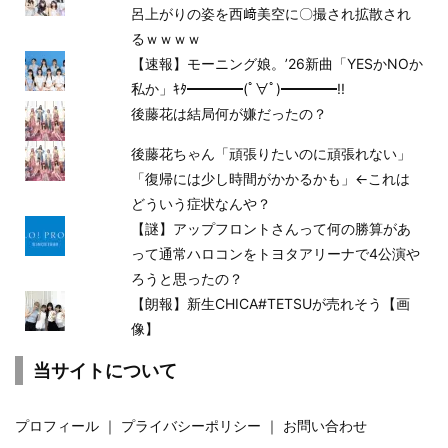
呂上がりの姿を西﨑美空に〇撮され拡散され
るｗｗｗｗ
【速報】モーニング娘。’26新曲「YESかNOか
私か」ｷﾀ━━━━(ﾟ∀ﾟ)━━━━!!
後藤花は結局何が嫌だったの？
後藤花ちゃん「頑張りたいのに頑張れない」
「復帰には少し時間がかかるかも」←これは
どういう症状なんや？
【謎】アップフロントさんって何の勝算があ
って通常ハロコンをトヨタアリーナで4公演や
ろうと思ったの？
【朗報】新生CHICA#TETSUが売れそう【画
像】
当サイトについて
プロフィール
｜
プライバシーポリシー
｜
お問い合わせ