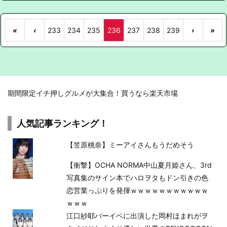
«
‹
233
234
235
236
237
238
239
›
»
期間限定イチ押しグルメが大集合！買うなら楽天市場
人気記事ランキング！
【笠原桃奈】ミーアイさんもうだめそう
【衝撃】OCHA NORMA中山夏月姫さん、3rd
写真集のサイン本でハロヲタもドン引きの色
恋営業っぷりを発揮ｗｗｗｗｗｗｗｗｗｗｗ
ｗｗｗ
江口紗耶バーイベに出演した岡村ほまれがヲ