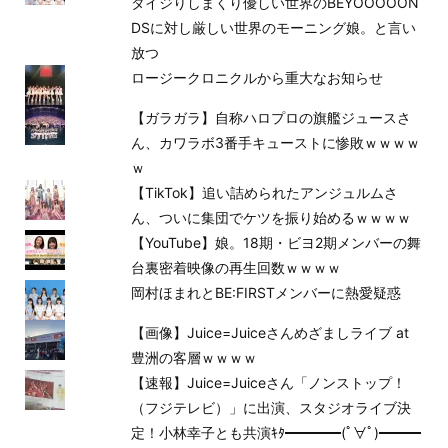
タイジりしまくり優しい世界のBEYOOOOON
DSに対し厳しい世界のモーニング娘。と言い
放つ
ロージークロニクルから重大なお知らせ
【ガラガラ】自称ハロプロの旗艦ジュースさ
ん、カワラボ3番手キューストに惨敗ｗｗｗｗ
ｗ
【TikTok】追い詰められたアンジュルムさ
ん、ついに集団でケツを振り始めるｗｗｗｗ
【YouTube】娘。18期・ビヨ2期メンバーの舞
台裏密着映像の再生回数ｗｗｗｗ
岡村ほまれとBE:FIRSTメンバーに熱愛疑惑
【画像】Juice=Juiceさんめざましライブ at
豊洲の客層ｗｗｗｗ
【速報】Juice=Juiceさん「ノンストップ！
（フジテレビ）」に出演、スタジオライブ決
定！小林幸子とも共演ｷﾀ━━━━(ﾟ∀ﾟ)━━━