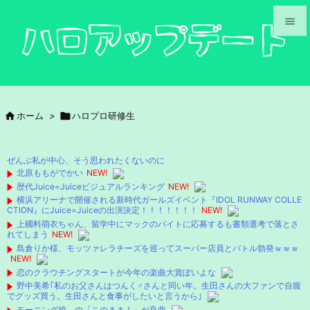


メニュ

サイド

ホーム
>

ハロプロ研修生

前へ

ぜんぶ私が中心、そう思われたくないのに
次へ
北原ももがでかい
NEW!
歴代Juice=Juiceビジュアルランキング
NEW!

横浜アリーナで開催される新時代ガールズイベント『IDOL RUNWAY COLLE
検索
CTION』にJuice=Juiceの出演決定！！！！！！！
NEW!
上國料萌衣ちゃん、留学中にマックのバイトに応募するも書類選考で落とさ
れてしまう
NEW!
島倉りか様、モッツァレラチーズを巡ってスーパー店員とバトル勃発ｗｗｗ
NEW!
恋のクラウチングスタートが今年の楽曲大賞ぽいよな
野中美希｢私のお父さんはつんく♂さんと同い年。生田さんの大ファンで自腹
でグッズ買う。生田さんと食事がしたいと言うから｣
モーニング娘。の「このまま！」が良曲