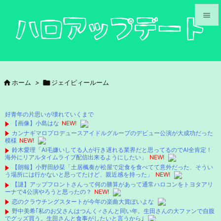


メニュ

サイド

ホーム
>

ジェイピィールーム

前へ

好青年の片思いが壊れていくまで
次へ
【画像】小島はな
NEW!
カンナギマロプロデュースアイドルグループのデビュー公演が大成功だった

模様
NEW!
検索
鈴木愛理「AI毛嫌いしてる人が行き遅れる業界だと思ってるのでAI全肯定！
海外にリアルタイムライブ配信出来るようにしたい」
NEW!
【朗報】小野田紗栞「土居楓奏が松屋で定食を食べてて意外だった、そうい
う場所には行かないと思ってたけど、親近感を持った」
NEW!
【謎】アップフロントさんって何の勝算があって通常ハロコンをトヨタアリ
ーナで4公演やろうと思ったの？
NEW!
恋のクラウチングスタートが今年の楽曲大賞ぽいよな
野中美希｢私のお父さんはつんく♂さんと同い年。生田さんの大ファンで自腹
でグッズ買う。生田さんと食事がしたいと言うから｣