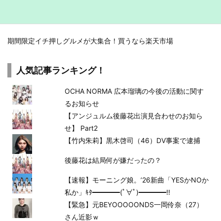
期間限定イチ押しグルメが大集合！買うなら楽天市場
人気記事ランキング！
OCHA NORMA 広本瑠璃の今後の活動に関す
るお知らせ
【アンジュルム後藤花出演見合わせのお知ら
せ】 Part2
【竹内朱莉】黒木啓司（46）DV事案で逮捕
後藤花は結局何が嫌だったの？
【速報】モーニング娘。’26新曲「YESかNOか
私か」ｷﾀ━━━━(ﾟ∀ﾟ)━━━━!!
【緊急】元BEYOOOOONDS一岡伶奈（27）
さん近影ｗ