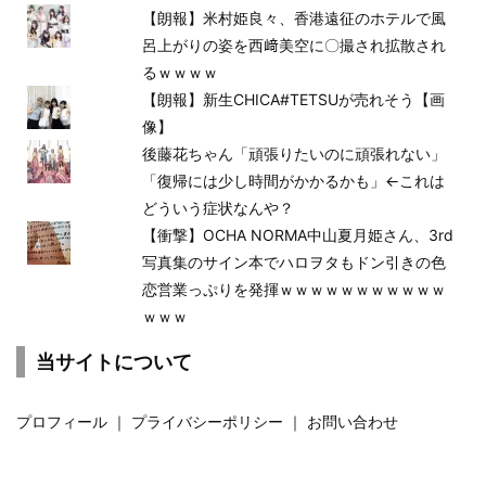
【朗報】米村姫良々、香港遠征のホテルで風
呂上がりの姿を西﨑美空に〇撮され拡散され
るｗｗｗｗ
【朗報】新生CHICA#TETSUが売れそう【画
像】
後藤花ちゃん「頑張りたいのに頑張れない」
「復帰には少し時間がかかるかも」←これは
どういう症状なんや？
【衝撃】OCHA NORMA中山夏月姫さん、3rd
写真集のサイン本でハロヲタもドン引きの色
恋営業っぷりを発揮ｗｗｗｗｗｗｗｗｗｗｗ
ｗｗｗ
当サイトについて
プロフィール
｜
プライバシーポリシー
｜
お問い合わせ