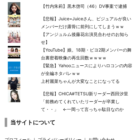
【竹内朱莉】黒木啓司（46）DV事案で逮捕
【悲報】Juice=Juiceさん、ビジュアルが良い
メンバーだけ露骨に前列にしてしまうｗｗ
【アンジュルム後藤花出演見合わせのお知ら
せ】
【YouTube】娘。18期・ビヨ2期メンバーの舞
台裏密着映像の再生回数ｗｗｗｗ
【緊急】Yahooニュースによりハロコンの内容
が全編ネタバレｗｗ
上村麗菜ちゃんが大変なことになってる
【悲報】CHICA#TETSU新リーダー西田汐里
「前務めてくれていたリーダーが卒業し
て・・」 ←一岡って言っちゃ駄目なのか
当サイトについて
プロフィール
｜
プライバシーポリシー
｜
お問い合わせ