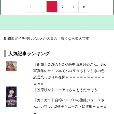
«
‹
1
2
›
»
期間限定イチ押しグルメが大集合！買うなら楽天市場
人気記事ランキング！
【衝撃】OCHA NORMA中山夏月姫さん、3rd
写真集のサイン本でハロヲタもドン引きの色
恋営業っぷりを発揮ｗｗｗｗｗｗｗｗｗｗｗ
ｗｗｗ
【笠原桃奈】ミーアイさんもうだめそう
【ガラガラ】自称ハロプロの旗艦ジュースさ
ん、カワラボ3番手キューストに惨敗ｗｗｗｗ
ｗ