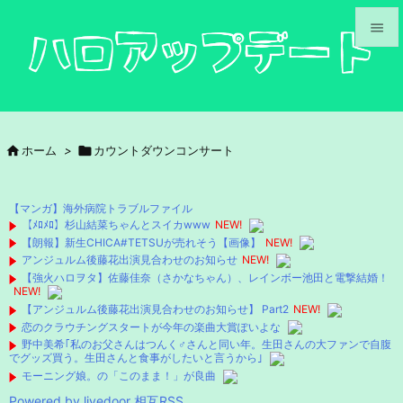


メニュ

サイド

ホーム
>

カウントダウンコンサート

前へ

【マンガ】海外病院トラブルファイル
次へ
【ﾒﾛﾒﾛ】杉山結菜ちゃんとスイカwww
NEW!
【朗報】新生CHICA#TETSUが売れそう【画像】
NEW!

アンジュルム後藤花出演見合わせのお知らせ
NEW!
検索
【強火ハロヲタ】佐藤佳奈（さかなちゃん）、レインボー池田と電撃結婚！
NEW!
【アンジュルム後藤花出演見合わせのお知らせ】 Part2
NEW!
恋のクラウチングスタートが今年の楽曲大賞ぽいよな
野中美希｢私のお父さんはつんく♂さんと同い年。生田さんの大ファンで自腹
でグッズ買う。生田さんと食事がしたいと言うから｣
モーニング娘。の「このまま！」が良曲
Powered by livedoor 相互RSS