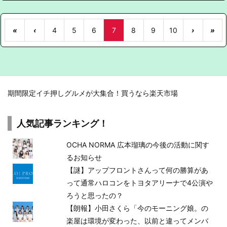
«
‹
4
5
6
7
8
9
10
›
»
期間限定イチ押しグルメが大集合！買うなら楽天市場
人気記事ランキング！
OCHA NORMA 広本瑠璃の今後の活動に関す
るお知らせ
【謎】アップフロントさんって何の勝算があ
って通常ハロコンをトヨタアリーナで4公演や
ろうと思ったの？
【朗報】小田さくら「今のモーニング娘。の
楽屋は環境が変わった、以前と違ってメンバ