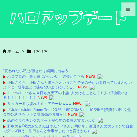


メニュ

サイド

ホーム
>

りおりお

前へ

“変われない私”が動き出す瞬間に出会う
次へ
ハロプロの「最上級にかわいい」選抜がこちら
NEW!
小田さくら「小田さんと喋ったということでその子が力を持ってしまわない

ように、研修生とは喋らないようにしてる」
NEW!
検索
Juice=Juiceさん今日も炎天下の中誰1人欠けることなく11人で7曲歌いき
る！！！！！！！！
NEW!
サッカー界も盛れ！ミ・アモーレwww
NEW!
『Juice=Juice Room Tour 2026 「5ROOMS」』10/25(日)美喜仁桐生文化
会館公演 チケット会場販売のお知らせ
NEW!
恋のクラウチングスタートが今年の楽曲大賞ぽいよな
野中美希｢私のお父さんはつんく♂さんと同い年。生田さんの大ファンで自腹
でグッズ買う。生田さんと食事がしたいと言うから｣
モーニング娘。の「このまま！」が良曲