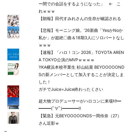
ー間での会話をするようになった」 ← こ
れｗｗｗ
【朗報】田代すみれさんの生存が確認される
【悲報】モーニング娘。’26新曲「YesかNoか
私か」が超絶〇曲＆18期3人にソロパートなし
ｗｗｗ
【速報】「ハロ！コン 2026」TOYOTA AREN
A TOKYO公演のMVPｗｗｗｗ
YKA横浜本校卒業生 杉山結菜 BEYOOOOOND
Sの新メンバーとして加入することが決定しま
した！
ガチでJuice=Juice終わったくさい
超大物プロデューサーがハロコンに来場ｷﾀ━
━━━(ﾟ∀ﾟ)━━━━!!
【緊急】元BEYOOOOONDS一岡伶奈（27）
さん近影ｗ