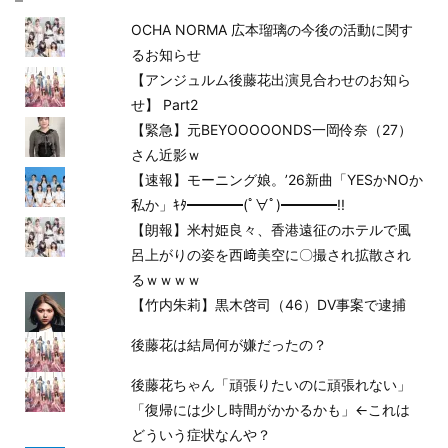
OCHA NORMA 広本瑠璃の今後の活動に関す
るお知らせ
【アンジュルム後藤花出演見合わせのお知ら
せ】 Part2
【緊急】元BEYOOOOONDS一岡伶奈（27）
さん近影ｗ
【速報】モーニング娘。’26新曲「YESかNOか
私か」ｷﾀ━━━━(ﾟ∀ﾟ)━━━━!!
【朗報】米村姫良々、香港遠征のホテルで風
呂上がりの姿を西﨑美空に〇撮され拡散され
るｗｗｗｗ
【竹内朱莉】黒木啓司（46）DV事案で逮捕
後藤花は結局何が嫌だったの？
後藤花ちゃん「頑張りたいのに頑張れない」
「復帰には少し時間がかかるかも」←これは
どういう症状なんや？