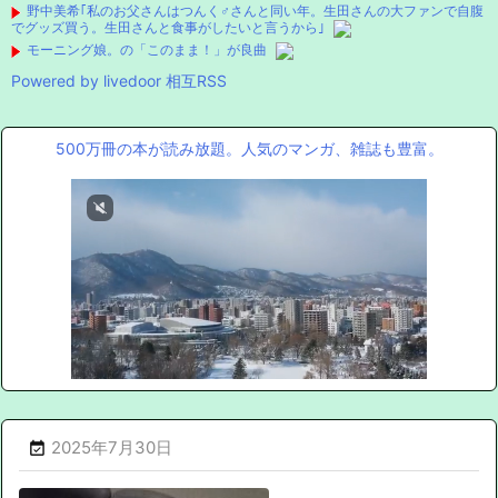
野中美希｢私のお父さんはつんく♂さんと同い年。生田さんの大ファンで自腹
でグッズ買う。生田さんと食事がしたいと言うから｣
モーニング娘。の「このまま！」が良曲
Powered by livedoor 相互RSS
500万冊の本が読み放題。人気のマンガ、雑誌も豊富。
2025年7月30日
