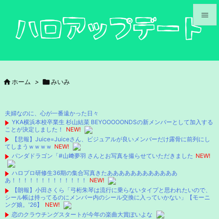


メニュ

サイド

ホーム
>

みいみ

前へ

夫婦なのに、心が一番遠かった日々
次へ
YKA横浜本校卒業生 杉山結菜 BEYOOOOONDSの新メンバーとして加入する
ことが決定しました！
NEW!

【悲報】Juice=Juiceさん、ビジュアルが良いメンバーだけ露骨に前列にし
検索
てしまうｗｗｗｗ
NEW!
パンダドラゴン「#山﨑夢羽 さんとお写真を撮らせていただきました
NEW!
ハロプロ研修生36期の集合写真きたああああああああああああ
あ！！！！！！！！！！！！！
NEW!
【朗報】小田さくら「弓桁朱琴は流行に乗らないタイプと思われたいので、
シール帳は持ってるのにメンバー内のシール交換に入っていかない」【モーニ
ング娘。'26】
NEW!
恋のクラウチングスタートが今年の楽曲大賞ぽいよな