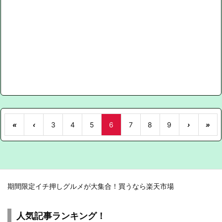
«
‹
3
4
5
6
7
8
9
›
»
期間限定イチ押しグルメが大集合！買うなら楽天市場
人気記事ランキング！