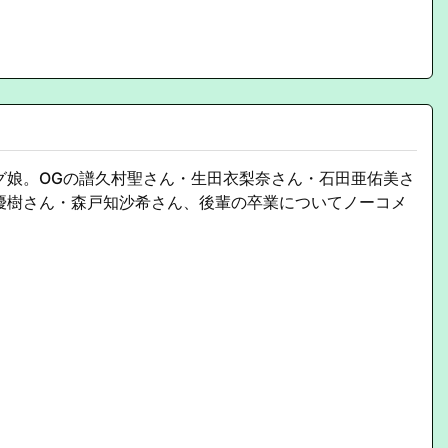
。
グ娘。OGの譜久村聖さん・生田衣梨奈さん・石田亜佑美さ
優樹さん・森戸知沙希さん、後輩の卒業についてノーコメ