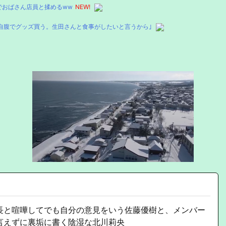
でおばさん店員と揉めるww
NEW!
自腹でグッズ買う。生田さんと食事がしたいと言うから｣
長と喧嘩してでも自分の意見をいう佐藤優樹と、メンバー
言えずに裏垢に書く陰湿な北川莉央