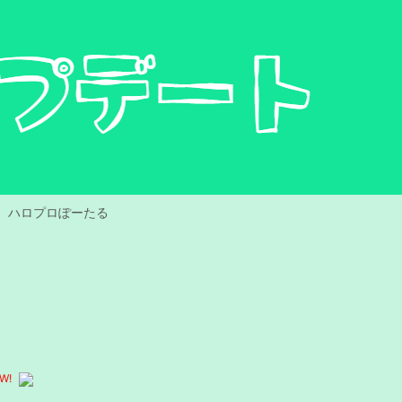
ハロプロぽーたる
W!