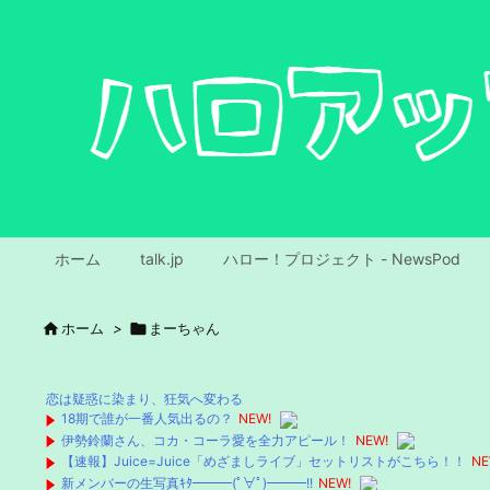
ホーム
talk.jp
ハロー！プロジェクト - NewsPod

ホーム
>

まーちゃん
恋は疑惑に染まり、狂気へ変わる
18期で誰が一番人気出るの？
NEW!
伊勢鈴蘭さん、コカ・コーラ愛を全力アピール！
NEW!
【速報】Juice=Juice「めざましライブ」セットリストがこちら！！
NE
新メンバーの生写真ｷﾀ━━━(ﾟ∀ﾟ)━━━!!
NEW!