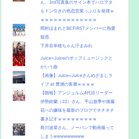
ん、3rd写真集のサイン本でハロヲタ
もドン引きの色恋営業っぷりを発揮ｗ
ｗｗｗｗｗｗｗｗｗｗｗｗｗ
岡村ほまれとBE:FIRSTメンバーに熱愛
疑惑
下井谷幸穂ちゃん汗まみれ
Juice=Juiceのポップミュージックと
かいう曲
【画像】Juice=Juiceさんめざましラ
イブ at 豊洲の客層ｗｗｗｗ
【朗報】アンジュルム4代目リーダー
伊勢鈴蘭（22）さん、平山遊季や後藤
花への嫌味を最新のブログでネチネチ
書き記すｗｗｗｗｗｗｗｗｗ
島川波菜さん、ノーパンで動画撮って
しまうwwwwwwwww