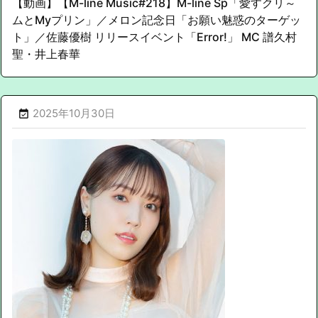
【動画】【M-line Music#218】M-line Sp「愛すクリ～
ムとMyプリン」／メロン記念日「お願い魅惑のターゲッ
ト」／佐藤優樹 リリースイベント「Error!」 MC 譜久村
聖・井上春華
2025年10月30日
