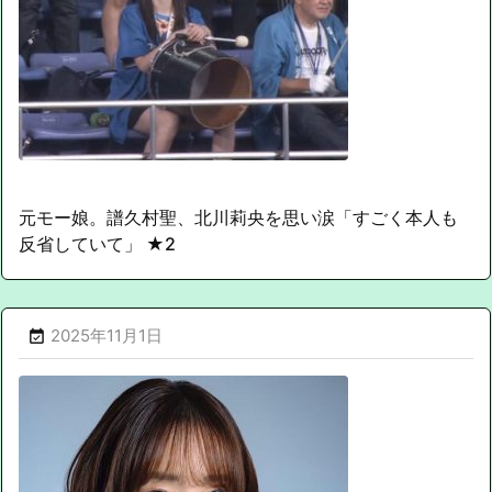
元モー娘。譜久村聖、北川莉央を思い涙「すごく本人も
反省していて」 ★2
2025年11月1日
