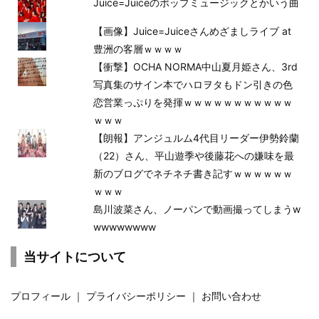
Juice=Juiceのポップミュージックとかいう曲
【画像】Juice=Juiceさんめざましライブ at
豊洲の客層ｗｗｗｗ
【衝撃】OCHA NORMA中山夏月姫さん、3rd
写真集のサイン本でハロヲタもドン引きの色
恋営業っぷりを発揮ｗｗｗｗｗｗｗｗｗｗｗ
ｗｗｗ
【朗報】アンジュルム4代目リーダー伊勢鈴蘭
（22）さん、平山遊季や後藤花への嫌味を最
新のブログでネチネチ書き記すｗｗｗｗｗｗ
ｗｗｗ
島川波菜さん、ノーパンで動画撮ってしまうw
wwwwwwww
当サイトについて
プロフィール
｜
プライバシーポリシー
｜
お問い合わせ