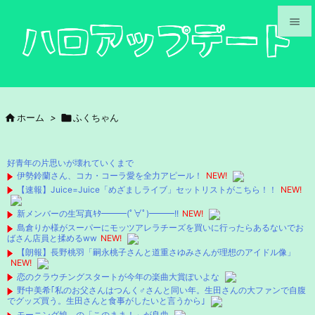


メニュ

サイド

ホーム
>

ふくちゃん

前へ

好青年の片思いが壊れていくまで
次へ
伊勢鈴蘭さん、コカ・コーラ愛を全力アピール！
NEW!
【速報】Juice=Juice「めざましライブ」セットリストがこちら！！
NEW!

検索
新メンバーの生写真ｷﾀ━━━(ﾟ∀ﾟ)━━━!!
NEW!
島倉りか様がスーパーにモッツアレラチーズを買いに行ったらあるないでお
ばさん店員と揉めるww
NEW!
【朗報】長野桃羽「嗣永桃子さんと道重さゆみさんが理想のアイドル像」
NEW!
恋のクラウチングスタートが今年の楽曲大賞ぽいよな
野中美希｢私のお父さんはつんく♂さんと同い年。生田さんの大ファンで自腹
でグッズ買う。生田さんと食事がしたいと言うから｣
モーニング娘。の「このまま！」が良曲