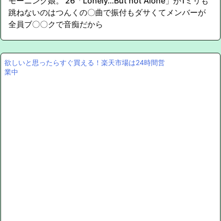
モーニング娘。’26「Lonely…But not Alone」が1ミリも
跳ねないのはつんくの〇曲で振付もダサくてメンバーが
全員ブ〇〇クで音痴だから
欲しいと思ったらすぐ買える！楽天市場は24時間営
業中