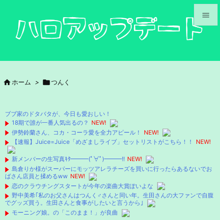


メニュ

サイド

ホーム
>

つんく

前へ

ブブ家のドタバタが、今日も愛おしい！
次へ
18期で誰が一番人気出るの？
NEW!
伊勢鈴蘭さん、コカ・コーラ愛を全力アピール！
NEW!

【速報】Juice=Juice「めざましライブ」セットリストがこちら！！
NEW!
検索
新メンバーの生写真ｷﾀ━━━(ﾟ∀ﾟ)━━━!!
NEW!
島倉りか様がスーパーにモッツアレラチーズを買いに行ったらあるないでお
ばさん店員と揉めるww
NEW!
恋のクラウチングスタートが今年の楽曲大賞ぽいよな
野中美希｢私のお父さんはつんく♂さんと同い年。生田さんの大ファンで自腹
でグッズ買う。生田さんと食事がしたいと言うから｣
モーニング娘。の「このまま！」が良曲