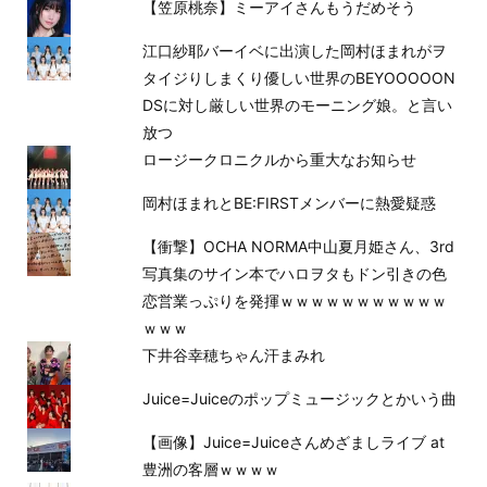
【笠原桃奈】ミーアイさんもうだめそう
江口紗耶バーイベに出演した岡村ほまれがヲ
タイジりしまくり優しい世界のBEYOOOOON
DSに対し厳しい世界のモーニング娘。と言い
放つ
ロージークロニクルから重大なお知らせ
岡村ほまれとBE:FIRSTメンバーに熱愛疑惑
【衝撃】OCHA NORMA中山夏月姫さん、3rd
写真集のサイン本でハロヲタもドン引きの色
恋営業っぷりを発揮ｗｗｗｗｗｗｗｗｗｗｗ
ｗｗｗ
下井谷幸穂ちゃん汗まみれ
Juice=Juiceのポップミュージックとかいう曲
【画像】Juice=Juiceさんめざましライブ at
豊洲の客層ｗｗｗｗ