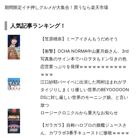
期間限定イチ押しグルメが大集合！買うなら楽天市場
人気記事ランキング！
【笠原桃奈】ミーアイさんもうだめそう
【衝撃】OCHA NORMA中山夏月姫さん、3rd
写真集のサイン本でハロヲタもドン引きの色
恋営業っぷりを発揮ｗｗｗｗｗｗｗｗｗｗｗ
ｗｗｗ
江口紗耶バーイベに出演した岡村ほまれがヲ
タイジりしまくり優しい世界のBEYOOOOON
DSに対し厳しい世界のモーニング娘。と言い
放つ
ロージークロニクルから重大なお知らせ
【ガラガラ】自称ハロプロの旗艦ジュースさ
ん、カワラボ3番手キューストに惨敗ｗｗｗｗ