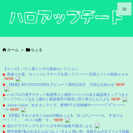


メニュ

サイド

ホーム
>

ちぇる

前へ

【マンガ】バラシ屋トシヤの漫画セレクション
次へ
島倉りか様、モッツァレラチーズを巡ってスーパー店員とバトル勃発ｗｗｗ
NEW!

【動画】BEYOOOOONDS デビュー７周年記念日 大切なお知らせ
NEW!
検索
ハロプロの電子チケット制度導入と個別イベントの本人確認導入ってつまり
アップフロントはもう盛れミ新規相手の商売に切り替えたんだよな
NEW!
Juice=Juice「めざましライブ」豊洲PIT公演画像ｷﾀ━━━━(ﾟ∀ﾟ)━━━
━!!
NEW!
【悲報】今をときめくJuice川嶋みっぷる「ゆっぴょーーーん すきだよ
ー！！！」 →いいね数「９」
NEW!
恋のクラウチングスタートが今年の楽曲大賞ぽいよな
野中美希｢私のお父さんはつんく♂さんと同い年。生田さんの大ファンで自腹