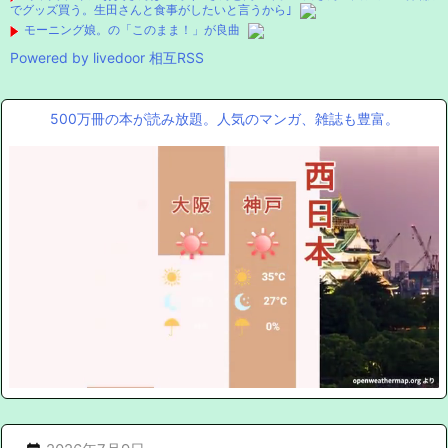
でグッズ買う。生田さんと食事がしたいと言うから｣
モーニング娘。の「このまま！」が良曲
Powered by livedoor 相互RSS
500万冊の本が読み放題。人気のマンガ、雑誌も豊富。
Mute