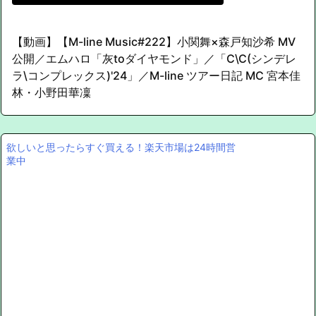
【動画】【M-line Music#222】小関舞×森戸知沙希 MV
公開／エムハロ「灰toダイヤモンド」／「C\C(シンデレ
ラ\コンプレックス)'24」／M-line ツアー日記 MC 宮本佳
林・小野田華凜
欲しいと思ったらすぐ買える！楽天市場は24時間営
業中