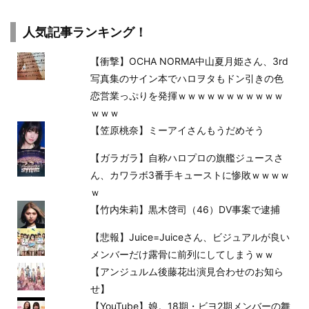
人気記事ランキング！
【衝撃】OCHA NORMA中山夏月姫さん、3rd
写真集のサイン本でハロヲタもドン引きの色
恋営業っぷりを発揮ｗｗｗｗｗｗｗｗｗｗｗ
ｗｗｗ
【笠原桃奈】ミーアイさんもうだめそう
【ガラガラ】自称ハロプロの旗艦ジュースさ
ん、カワラボ3番手キューストに惨敗ｗｗｗｗ
ｗ
【竹内朱莉】黒木啓司（46）DV事案で逮捕
【悲報】Juice=Juiceさん、ビジュアルが良い
メンバーだけ露骨に前列にしてしまうｗｗ
【アンジュルム後藤花出演見合わせのお知ら
せ】
【YouTube】娘。18期・ビヨ2期メンバーの舞