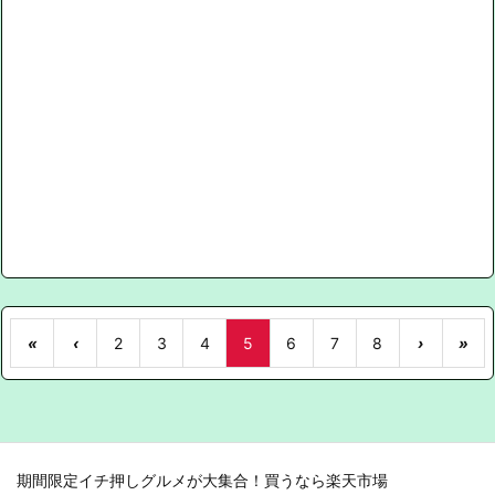
«
‹
2
3
4
5
6
7
8
›
»
期間限定イチ押しグルメが大集合！買うなら楽天市場