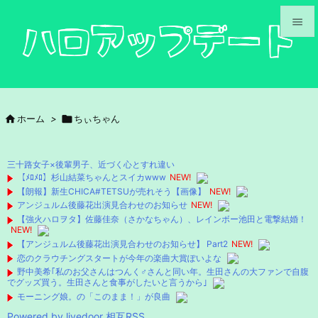


メニュ

サイド

ホーム
>

ちぃちゃん

前へ

三十路女子×後輩男子、近づく心とすれ違い
次へ
【ﾒﾛﾒﾛ】杉山結菜ちゃんとスイカwww
NEW!
【朗報】新生CHICA#TETSUが売れそう【画像】
NEW!

アンジュルム後藤花出演見合わせのお知らせ
NEW!
検索
【強火ハロヲタ】佐藤佳奈（さかなちゃん）、レインボー池田と電撃結婚！
NEW!
【アンジュルム後藤花出演見合わせのお知らせ】 Part2
NEW!
恋のクラウチングスタートが今年の楽曲大賞ぽいよな
野中美希｢私のお父さんはつんく♂さんと同い年。生田さんの大ファンで自腹
でグッズ買う。生田さんと食事がしたいと言うから｣
モーニング娘。の「このまま！」が良曲
Powered by livedoor 相互RSS