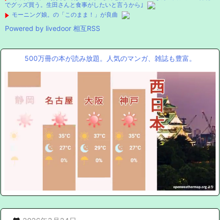
でグッズ買う。生田さんと食事がしたいと言うから｣
モーニング娘。の「このまま！」が良曲
Powered by livedoor 相互RSS
500万冊の本が読み放題。人気のマンガ、雑誌も豊富。
Mute