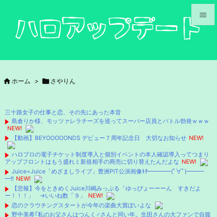


メニュ

サイド

ホーム
>

さやりん

前へ

三十路女子の仕事と恋、その先にあった本音
次へ
島倉りか様、モッツァレラチーズを巡ってスーパー店員とバトル勃発ｗｗｗ
NEW!

【動画】BEYOOOOONDS デビュー７周年記念日 大切なお知らせ
NEW!
検索
ハロプロの電子チケット制度導入と個別イベントの本人確認導入ってつまり
アップフロントはもう盛れミ新規相手の商売に切り替えたんだよな
NEW!
Juice=Juice「めざましライブ」豊洲PIT公演画像ｷﾀ━━━━(ﾟ∀ﾟ)━━━
━!!
NEW!
【悲報】今をときめくJuice川嶋みっぷる「ゆっぴょーーーん すきだよ
ー！！！」 →いいね数「９」
NEW!
恋のクラウチングスタートが今年の楽曲大賞ぽいよな
野中美希｢私のお父さんはつんく♂さんと同い年。生田さんの大ファンで自腹