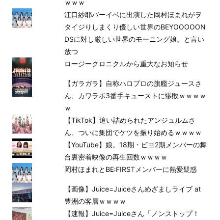
ｗｗｗ
江口紗耶バーイベに出演した岡村ほまれがヲ
タイジりしまくり優しい世界のBEYOOOOON
DSに対し厳しい世界のモーニング娘。と言い
放つ
ロージークロニクルから重大なお知らせ
【ガラガラ】自称ハロプロの旗艦ジュースさ
ん、カワラボ3番手キューストに惨敗ｗｗｗｗ
ｗ
【TikTok】追い詰められたアンジュルムさ
ん、ついに集団でケツを振り始めるｗｗｗｗ
【YouTube】娘。18期・ビヨ2期メンバーの舞
台裏密着映像の再生回数ｗｗｗｗ
岡村ほまれとBE:FIRSTメンバーに熱愛疑惑
【画像】Juice=Juiceさんめざましライブ at
豊洲の客層ｗｗｗｗ
【速報】Juice=Juiceさん「ノンストップ！