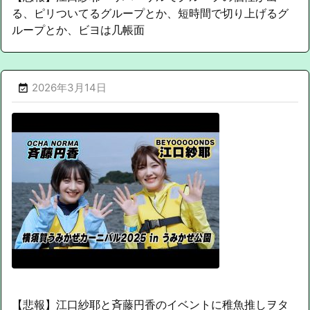
る、ピリついてるグループとか、短時間で切り上げるグ
ループとか、ビヨは几帳面
2026年3月14日

【悲報】江口紗耶と斉藤円香のイベントに稚魚推しヲタ