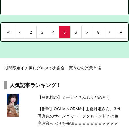
«
‹
2
3
4
5
6
7
8
›
»
期間限定イチ押しグルメが大集合！買うなら楽天市場
人気記事ランキング！
【笠原桃奈】ミーアイさんもうだめそう
【衝撃】OCHA NORMA中山夏月姫さん、3rd
写真集のサイン本でハロヲタもドン引きの色
恋営業っぷりを発揮ｗｗｗｗｗｗｗｗｗｗｗ