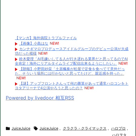
【マンガ】海外病院トラブルファイル
【画像】小島はな
NEW!
カンナギマロプロデュースアイドルグループのデビュー公演が大成
功だった模様
NEW!
鈴木愛理「AI毛嫌いしてる人が行き遅れる業界だと思ってるのでAI
全肯定！海外にリアルタイムライブ配信出来るようにしたい」
NEW!
【朗報】小野田紗栞「土居楓奏が松屋で定食を食べてて意外だっ
た、そういう場所には行かないと思ってたけど、親近感を持った」
NEW!
【謎】アップフロントさんって何の勝算があって通常ハロコンをト
ヨタアリーナで4公演やろうと思ったの？
NEW!
Powered by livedoor 相互RSS

JuiceJuice

JuiceJuice
,
クラクラ・クライマックス
,
ハロプロ
,
ハロヲタ