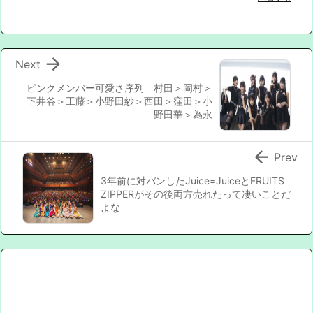

Next
ピンクメンバー可愛さ序列 村田＞岡村＞
下井谷＞工藤＞小野田紗＞西田＞窪田＞小
野田華＞為永

Prev
3年前に対バンしたJuice=JuiceとFRUITS
ZIPPERがその後両方売れたって凄いことだ
よな