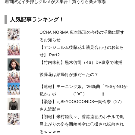
期間限定イチ押しグルメが大集合！買うなら楽天市場
人気記事ランキング！
OCHA NORMA 広本瑠璃の今後の活動に関す
るお知らせ
【アンジュルム後藤花出演見合わせのお知ら
せ】 Part2
【竹内朱莉】黒木啓司（46）DV事案で逮捕
後藤花は結局何が嫌だったの？
【速報】モーニング娘。’26新曲「YESかNOか
私か」ｷﾀ━━━━(ﾟ∀ﾟ)━━━━!!
【緊急】元BEYOOOOONDS一岡伶奈（27）
さん近影ｗ
【朗報】米村姫良々、香港遠征のホテルで風
呂上がりの姿を西﨑美空に〇撮され拡散され
るｗｗｗｗ