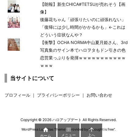
【朗報】新生CHICA#TETSUが売れそう【画
像】
後藤花ちゃん「頑張りたいのに頑張れない」
「復帰には少し時間がかかるかも」←これは
どういう症状なんや？
【衝撃】OCHA NORMA中山夏月姫さん、3rd
写真集のサイン本でハロヲタもドン引きの色
恋営業っぷりを発揮ｗｗｗｗｗｗｗｗｗｗｗ
ｗｗｗ
当サイトについて
プロフィール
｜
プライバシーポリシー
｜
お問い合わせ
Copyright ©
2026
ハロアップデート
All Rights Reserved.



WordPress Luxeritas Theme is provided by "
Thought is free
".
メニュー
上へ
ホーム