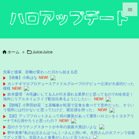


メニュ

サイド

ホーム
>

JuiceJuice

前へ

先輩と後輩、距離が変わった日から始まる恋
次へ
【画像】小島はな
NEW!
カンナギマロプロデュースアイドルグループのデビュー公演が大成功だった

模様
NEW!
検索
鈴木愛理「AI毛嫌いしてる人が行き遅れる業界だと思ってるのでAI全肯定！
海外にリアルタイムライブ配信出来るようにしたい」
NEW!
【朗報】小野田紗栞「土居楓奏が松屋で定食を食べてて意外だった、そうい
う場所には行かないと思ってたけど、親近感を持った」
NEW!
【謎】アップフロントさんって何の勝算があって通常ハロコンをトヨタアリ
ーナで4公演やろうと思ったの？
NEW!
恋のクラウチングスタートが今年の楽曲大賞ぽいよな
野中美希｢私のお父さんはつんく♂さんと同い年。生田さんの大ファンで自腹
でグッズ買う。生田さんと食事がしたいと言うから｣