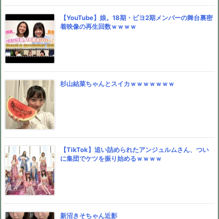
【YouTube】娘。18期・ビヨ2期メンバーの舞台裏密
着映像の再生回数ｗｗｗｗ
杉山結菜ちゃんとスイカｗｗｗｗｗｗｗ
【TikTok】追い詰められたアンジュルムさん、つい
に集団でケツを振り始めるｗｗｗｗ
新沼きそちゃん近影