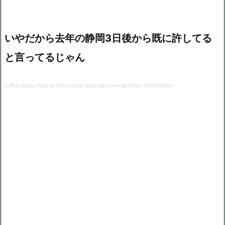
いやだから去年の静岡3日後から既に許してる
と言ってるじゃん
引用元:https://kizuna.5ch.io/test/read.cgi/morningcoffee/1781430054