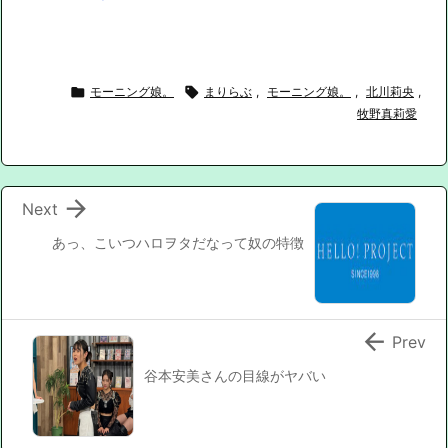

モーニング娘。

まりらぶ
,
モーニング娘。
,
北川莉央
,
牧野真莉愛

Next
あっ、こいつハロヲタだなって奴の特徴

Prev
谷本安美さんの目線がヤバい