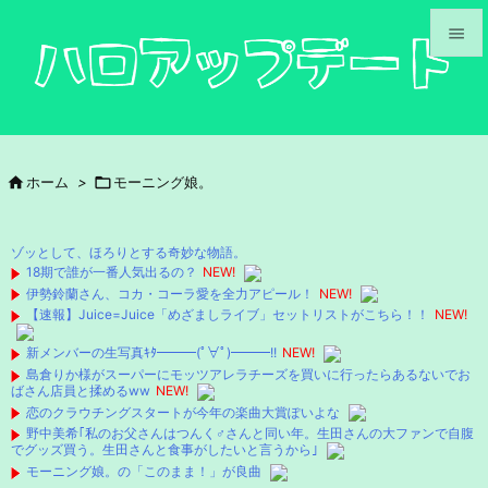


メニュ

サイド

ホーム
>

モーニング娘。

前へ

ゾッとして、ほろりとする奇妙な物語。
次へ
18期で誰が一番人気出るの？
NEW!
伊勢鈴蘭さん、コカ・コーラ愛を全力アピール！
NEW!

【速報】Juice=Juice「めざましライブ」セットリストがこちら！！
NEW!
検索
新メンバーの生写真ｷﾀ━━━(ﾟ∀ﾟ)━━━!!
NEW!
島倉りか様がスーパーにモッツアレラチーズを買いに行ったらあるないでお
ばさん店員と揉めるww
NEW!
恋のクラウチングスタートが今年の楽曲大賞ぽいよな
野中美希｢私のお父さんはつんく♂さんと同い年。生田さんの大ファンで自腹
でグッズ買う。生田さんと食事がしたいと言うから｣
モーニング娘。の「このまま！」が良曲