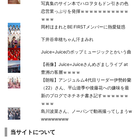
写真集のサイン本でハロヲタもドン引きの色
恋営業っぷりを発揮ｗｗｗｗｗｗｗｗｗｗｗ
ｗｗｗ
岡村ほまれとBE:FIRSTメンバーに熱愛疑惑
下井谷幸穂ちゃん汗まみれ
Juice=Juiceのポップミュージックとかいう曲
【画像】Juice=Juiceさんめざましライブ at
豊洲の客層ｗｗｗｗ
【朗報】アンジュルム4代目リーダー伊勢鈴蘭
（22）さん、平山遊季や後藤花への嫌味を最
新のブログでネチネチ書き記すｗｗｗｗｗｗ
ｗｗｗ
島川波菜さん、ノーパンで動画撮ってしまうw
wwwwwwww
当サイトについて