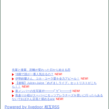
先輩と後輩、距離が変わった日から始まる恋
18期で誰が一番人気出るの？
NEW!
伊勢鈴蘭さん、コカ・コーラ愛を全力アピール！
NEW!
【速報】Juice=Juice「めざましライブ」セットリストがこち
ら！！
NEW!
新メンバーの生写真ｷﾀ━━━(ﾟ∀ﾟ)━━━!!
NEW!
島倉りか様がスーパーにモッツアレラチーズを買いに行ったらある
ないでおばさん店員と揉めるww
NEW!
Powered by livedoor 相互RSS