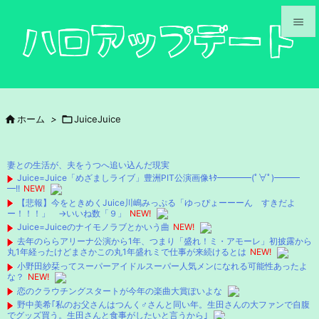


メニュ

サイド

ホーム
>

JuiceJuice

前へ

妻との生活が、夫をうつへ追い込んだ現実
次へ
Juice=Juice「めざましライブ」豊洲PIT公演画像ｷﾀ━━━━(ﾟ∀ﾟ)━━━
━!!
NEW!

【悲報】今をときめくJuice川嶋みっぷる「ゆっぴょーーーん すきだよ
検索
ー！！！」 →いいね数「９」
NEW!
Juice=Juiceのナイモノラブとかいう曲
NEW!
去年のららアリーナ公演から1年、つまり「盛れ！ミ・アモーレ」初披露から
丸1年経ったけどまさかこの丸1年盛れミで仕事が来続けるとは
NEW!
小野田紗栞ってスーパーアイドルスーパー人気メンになれる可能性あったよ
な？
NEW!
恋のクラウチングスタートが今年の楽曲大賞ぽいよな
野中美希｢私のお父さんはつんく♂さんと同い年。生田さんの大ファンで自腹
でグッズ買う。生田さんと食事がしたいと言うから｣