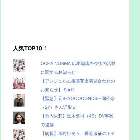
人気TOP10！
OCHA NORMA 広本瑠璃の今後の活動
に関するお知らせ
【アンジュルム後藤花出演見合わせの
お知らせ】 Part2
【緊急】元BEYOOOOONDS一岡伶奈
（27）さん近影ｗ
【竹内朱莉】黒木啓司（46）DV事案
で逮捕
【朗報】米村姫良々、香港遠征のホテ