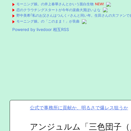
モーニング娘。の井上春華さんとかいう面白生物
NEW!
恋のクラウチングスタートが今年の楽曲大賞ぽいよな
野中美希｢私のお父さんはつんく♂さんと同い年。生田さんの大ファンで
モーニング娘。の「このまま！」が良曲
Powered by livedoor 相互RSS
公式で事務所に貢献か、明るさで爆レス狙うか
アンジュルム「三色団子（