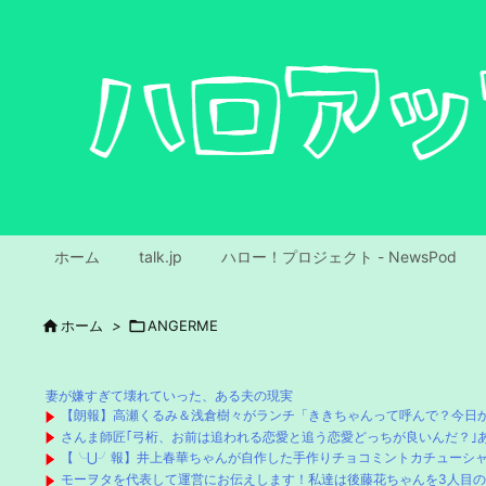
ホーム
talk.jp
ハロー！プロジェクト - NewsPod

ホーム
>

ANGERME
妻が嫌すぎて壊れていった、ある夫の現実
【朗報】高瀬くるみ＆浅倉樹々がランチ「ききちゃんって呼んで？今日
さんま師匠｢弓桁、お前は追われる恋愛と追う恋愛どっちが良いんだ？｣
【╰⋃╯報】井上春華ちゃんが自作した手作りチョコミントカチューシ
モーヲタを代表して運営にお伝えします！私達は後藤花ちゃんを3人目の