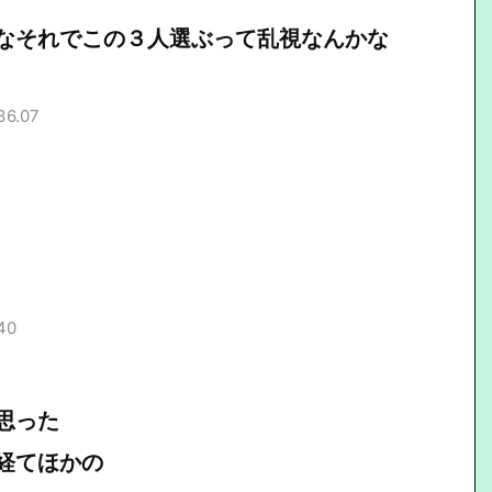
なそれでこの３人選ぶって乱視なんかな
36.07
40
思った
経てほかの