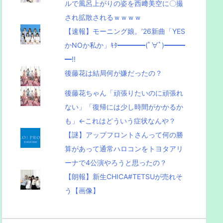
ルで風呂上がりの姿を西﨑美空に〇撮
され拡散されるｗｗｗｗ
【速報】モーニング娘。’26新曲「YES
かNOか私か」ｷﾀ━━━━(ﾟ∀ﾟ)━━━
━!!
後藤花は結局何が嫌だったの？
後藤花ちゃん「頑張りたいのに頑張れ
ない」「復帰には少し時間がかかるか
も」←これはどういう症状なんや？
【謎】アップフロントさんって何の勝
算があって通常ハロコンをトヨタアリ
ーナで4公演やろうと思ったの？
【朗報】新生CHICA#TETSUが売れそ
う【画像】