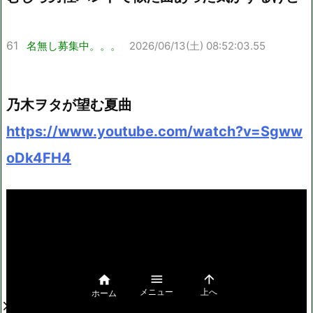
61
名無し募集中。。。
2026/06/13(土) 08:52:03.55
乃木ヲタが望む夏曲
https://www.youtube.com/watch?v=Sgww
oDk4FH4



メニュー
上へ
ホーム