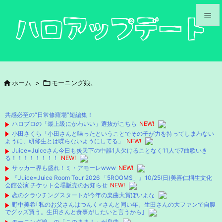


メニュ

サイド

ホーム
>

モーニング娘。

前へ

共感必至の“日常修羅場”短編集！
次へ
ハロプロの「最上級にかわいい」選抜がこちら
NEW!
小田さくら「小田さんと喋ったということでその子が力を持ってしまわない

ように、研修生とは喋らないようにしてる」
NEW!
検索
Juice=Juiceさん今日も炎天下の中誰1人欠けることなく11人で7曲歌いき
る！！！！！！！！
NEW!
サッカー界も盛れ！ミ・アモーレwww
NEW!
『Juice=Juice Room Tour 2026 「5ROOMS」』10/25(日)美喜仁桐生文化
会館公演 チケット会場販売のお知らせ
NEW!
恋のクラウチングスタートが今年の楽曲大賞ぽいよな
野中美希｢私のお父さんはつんく♂さんと同い年。生田さんの大ファンで自腹
でグッズ買う。生田さんと食事がしたいと言うから｣
モーニング娘。の「このまま！」が良曲