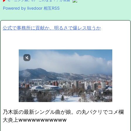
Powered by livedoor 相互RSS
公式で事務所に貢献か、明るさで爆レス狙うか
乃木坂の最新シングル曲が娘。の丸パクリでコメ欄
大炎上wwwwwwwwwww