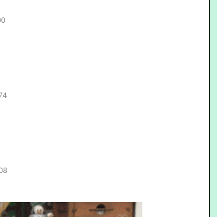
00
74
08