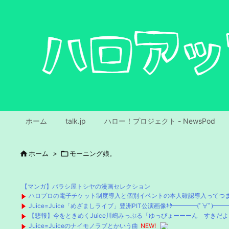
ホーム
talk.jp
ハロー！プロジェクト - NewsPod

ホーム
>

モーニング娘。
【マンガ】バラシ屋トシヤの漫画セレクション
ハロプロの電子チケット制度導入と個別イベントの本人確認導入ってつ
Juice=Juice「めざましライブ」豊洲PIT公演画像ｷﾀ━━━━(ﾟ∀ﾟ)━━━
【悲報】今をときめくJuice川嶋みっぷる「ゆっぴょーーーん すきだ
Juice=Juiceのナイモノラブとかいう曲
NEW!