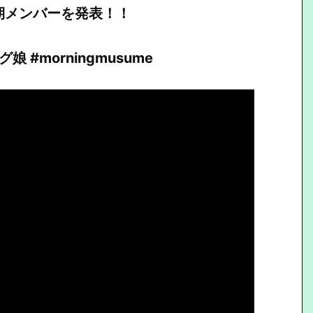
8期メンバーを発表！！
 #morningmusume