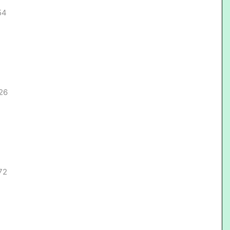
54
26
72