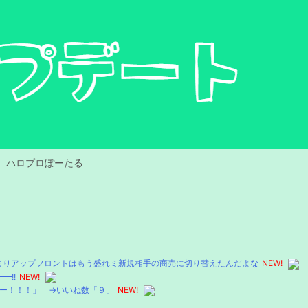
ハロプロぽーたる
まりアップフロントはもう盛れミ新規相手の商売に切り替えたんだよな
NEW!
━!!
NEW!
よー！！！」 →いいね数「９」
NEW!