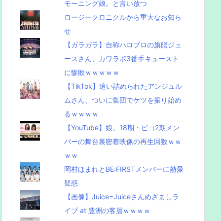
モーニング娘。と言い放つ
ロージークロニクルから重大なお知ら
せ
【ガラガラ】自称ハロプロの旗艦ジュ
ースさん、カワラボ3番手キュースト
に惨敗ｗｗｗｗｗ
【TikTok】追い詰められたアンジュル
ムさん、ついに集団でケツを振り始め
るｗｗｗｗ
【YouTube】娘。18期・ビヨ2期メン
バーの舞台裏密着映像の再生回数ｗｗ
ｗｗ
岡村ほまれとBE:FIRSTメンバーに熱愛
疑惑
【画像】Juice=Juiceさんめざましラ
イブ at 豊洲の客層ｗｗｗｗ