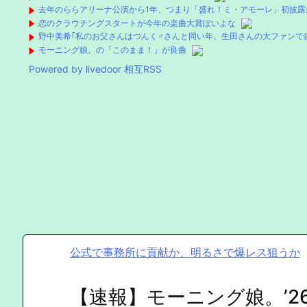
去年のららアリーナ公演から1年、つまり「盛れ！ミ・アモーレ」初披露
恋のクラウチングスタートが今年の楽曲大賞ぽいよな
野中美希｢私のお父さんはつんく♂さんと同い年。生田さんの大ファンで
モーニング娘。の「このまま！」が良曲
Powered by livedoor 相互RSS
公式で事務所に貢献か、明るさで爆レス狙うか
【速報】モーニング娘。’2