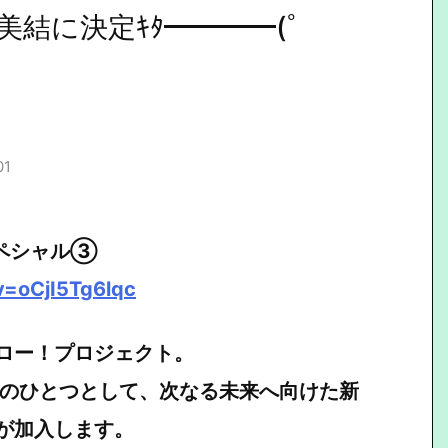
結に決定ｷﾀ━━━━(ﾟ
01
スペシャル③
v=oCjI5Tg6lqc
ハロー！プロジェクト。
Project」のひとつとして、次なる未来へ向けた新
が加入します。