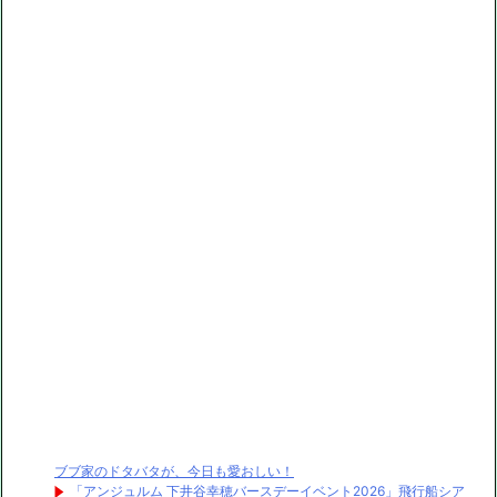
ブブ家のドタバタが、今日も愛おしい！
「アンジュルム 下井谷幸穂バースデーイベント2026」飛行船シア