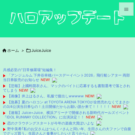


メニュ

サイド

ホーム
>

JuiceJuice

前へ

共感必至の“日常修羅場”短編集！
次へ
「アンジュルム 下井谷幸穂バースデーイベント2026」飛行船シアター 両部
当日券販売のお知らせ
NEW!

【悲報】上國料萌衣さん、マックのバイトに応募するも書類選考で落とされ
検索
てしまう
NEW!
【画像】井上はるさん、私服で腹出しwwwww
NEW!
【急募】夏のハロコン at TOYOTA ARENA TOKYOが全然売れなくてまさか
の3/4公演当日券なの！土日開催だからお願い誰か来て！！！！！
NEW!
【速報】Juice=Juice、横浜アリーナで開催される新時代ガールズイベント
『IDOL RUNWAY COLLECTION』に出演決定！！
NEW!
恋のクラウチングスタートが今年の楽曲大賞ぽいよな
野中美希｢私のお父さんはつんく♂さんと同い年。生田さんの大ファンで自腹
でグッズ買う。生田さんと食事がしたいと言うから｣