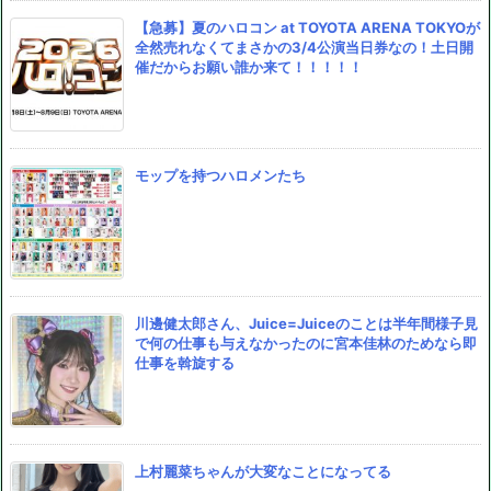
【急募】夏のハロコン at TOYOTA ARENA TOKYOが
全然売れなくてまさかの3/4公演当日券なの！土日開
催だからお願い誰か来て！！！！！
モップを持つハロメンたち
川邊健太郎さん、Juice=Juiceのことは半年間様子見
で何の仕事も与えなかったのに宮本佳林のためなら即
仕事を斡旋する
上村麗菜ちゃんが大変なことになってる