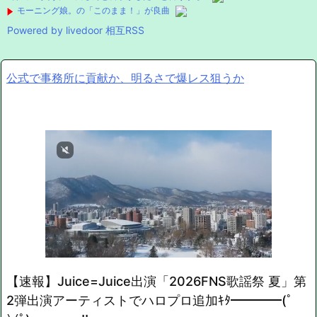
モーニング娘。の「このまま！」が良曲
Powered by livedoor 相互RSS
公式で事務所に貢献か、明るさで爆レス狙うか
【速報】Juice=Juice出演「2026FNS歌謡祭 夏」第
2弾出演アーティストでハロプロ追加ｷﾀ━━━━(ﾟ