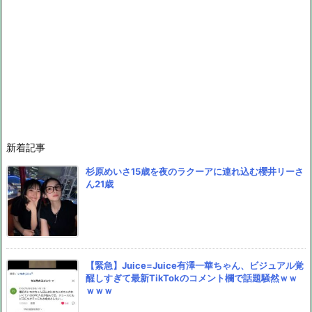
新着記事
杉原めいさ15歳を夜のラクーアに連れ込む櫻井リーさ
ん21歳
【緊急】Juice=Juice有澤一華ちゃん、ビジュアル覚
醒しすぎて最新TikTokのコメント欄で話題騒然ｗｗ
ｗｗｗ