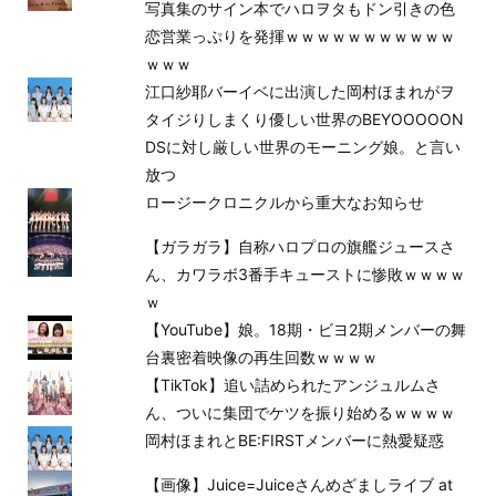
写真集のサイン本でハロヲタもドン引きの色
恋営業っぷりを発揮ｗｗｗｗｗｗｗｗｗｗｗ
ｗｗｗ
江口紗耶バーイベに出演した岡村ほまれがヲ
タイジりしまくり優しい世界のBEYOOOOON
DSに対し厳しい世界のモーニング娘。と言い
放つ
ロージークロニクルから重大なお知らせ
【ガラガラ】自称ハロプロの旗艦ジュースさ
ん、カワラボ3番手キューストに惨敗ｗｗｗｗ
ｗ
【YouTube】娘。18期・ビヨ2期メンバーの舞
台裏密着映像の再生回数ｗｗｗｗ
【TikTok】追い詰められたアンジュルムさ
ん、ついに集団でケツを振り始めるｗｗｗｗ
岡村ほまれとBE:FIRSTメンバーに熱愛疑惑
【画像】Juice=Juiceさんめざましライブ at