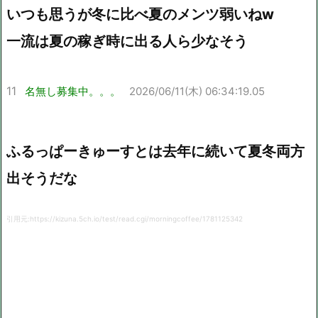
いつも思うが冬に比べ夏のメンツ弱いねw
一流は夏の稼ぎ時に出る人ら少なそう
11
名無し募集中。。。
2026/06/11(木) 06:34:19.05
ふるっぱーきゅーすとは去年に続いて夏冬両方
出そうだな
引用元:https://kizuna.5ch.io/test/read.cgi/morningcoffee/1781125342