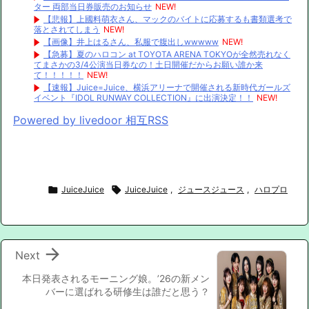
ター 両部当日券販売のお知らせ
NEW!
【悲報】上國料萌衣さん、マックのバイトに応募するも書類選考で
落とされてしまう
NEW!
【画像】井上はるさん、私服で腹出しwwwww
NEW!
【急募】夏のハロコン at TOYOTA ARENA TOKYOが全然売れなく
てまさかの3/4公演当日券なの！土日開催だからお願い誰か来
て！！！！！
NEW!
【速報】Juice=Juice、横浜アリーナで開催される新時代ガールズ
イベント『IDOL RUNWAY COLLECTION』に出演決定！！
NEW!
Powered by livedoor 相互RSS

JuiceJuice

JuiceJuice
,
ジュースジュース
,
ハロプロ

Next
本日発表されるモーニング娘。’26の新メン
バーに選ばれる研修生は誰だと思う？