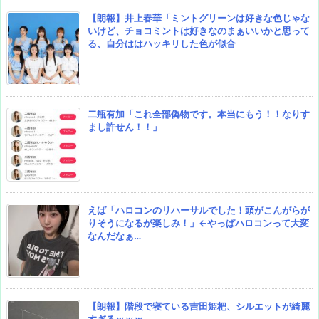
【朗報】井上春華「ミントグリーンは好きな色じゃな
いけど、チョコミントは好きなのまぁいいかと思って
る、自分ははハッキリした色が似合
二瓶有加「これ全部偽物です。本当にもう！！なりす
まし許せん！！」
えば「ハロコンのリハーサルでした！頭がこんがらが
りそうになるが楽しみ！」←やっぱハロコンって大変
なんだなぁ…
【朗報】階段で寝ている吉田姫杷、シルエットが綺麗