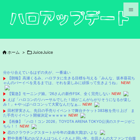


メニュ

サイド

ホーム
>

JuiceJuice

前へ

分かり合えているはずの夫が、一番遠い
次へ
【朗報】高瀬くるみ、ハロヲタに生きる目標を与える「みんな、坂本葵花ち
ゃんのバーイベを見るまでは、それを楽しみに頑張って生きようね」
NEW!

検索
【緊急】モーニング娘。'26さんの新作FSK、全く完売しない
NEW!
えば「ハロコンのリハーサルでした！頭がこんがらがりそうになるが楽し
み！」←やっぱハロコンって大変なんだなぁ…
NEW!
田村芽実さん、先日の手売りイベントで舞台チケット383枚を売り上げ ま
た手売りイベント開催決定ｗｗｗｗｗ
NEW!
【画像】「ハロ！コン 2026」TOYOTA ARENA TOKYO公演のステージがこ
ちら！！
NEW!
恋のクラウチングスタートが今年の楽曲大賞ぽいよな
野中美希｢私のお父さんはつんく♂さんと同い年。生田さんの大ファンで自腹