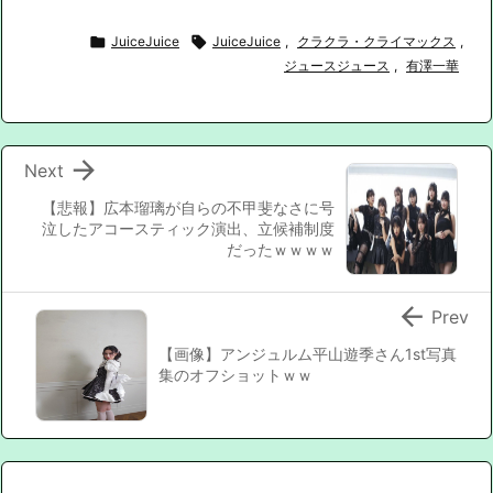

JuiceJuice

JuiceJuice
,
クラクラ・クライマックス
,
ジュースジュース
,
有澤一華

Next
【悲報】広本瑠璃が自らの不甲斐なさに号
泣したアコースティック演出、立候補制度
だったｗｗｗｗ

Prev
【画像】アンジュルム平山遊季さん1st写真
集のオフショットｗｗ