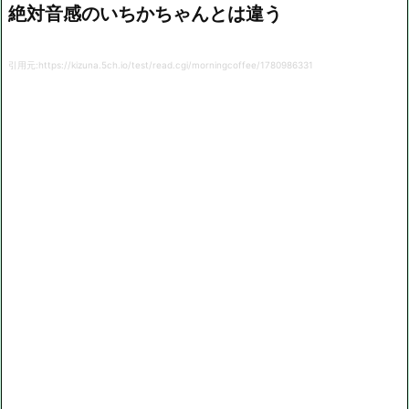
絶対音感のいちかちゃんとは違う
引用元:https://kizuna.5ch.io/test/read.cgi/morningcoffee/1780986331