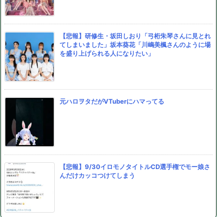
【悲報】研修生・坂田しおり「弓桁朱琴さんに見とれ
てしまいました」坂本葵花「川嶋美楓さんのように場
を盛り上げられる人になりたい」
元ハロヲタだがVTuberにハマってる
【悲報】9/30イロモノタイトルCD選手権でモー娘さ
んだけカッコつけてしまう