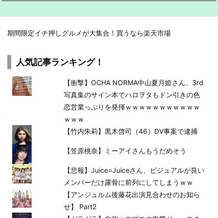
期間限定イチ押しグルメが大集合！買うなら楽天市場
人気記事ランキング！
【衝撃】OCHA NORMA中山夏月姫さん、3rd
写真集のサイン本でハロヲタもドン引きの色
恋営業っぷりを発揮ｗｗｗｗｗｗｗｗｗｗｗ
ｗｗｗ
【竹内朱莉】黒木啓司（46）DV事案で逮捕
【笠原桃奈】ミーアイさんもうだめそう
【悲報】Juice=Juiceさん、ビジュアルが良い
メンバーだけ露骨に前列にしてしまうｗｗ
【アンジュルム後藤花出演見合わせのお知ら
せ】 Part2