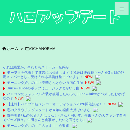


メニュ

サイド

ホーム
>

OCHANORMA

前へ

それは純愛か、それともストーカー疑惑か
次へ
モーヲタを代表して運営にお伝えします！私達は後藤花ちゃんを3人目の17
期メンバーとして受け入れる準備は整っています！
NEW!

モーニング娘。の井上春華さんとかいう面白生物
NEW!
検索
Juice=Juiceのポップミュージックとかいう曲
NEW!
ハロコンのシャッフル衣装が復活したのってJuice=Juiceがバズったおかげ
なの？
NEW!
【速報】ハロプロ新メンバーオーディション2026開催決定！！
NEW!
恋のクラウチングスタートが今年の楽曲大賞ぽいよな
野中美希｢私のお父さんはつんく♂さんと同い年。生田さんの大ファンで自腹
でグッズ買う。生田さんと食事がしたいと言うから｣
モーニング娘。の「このまま！」が良曲