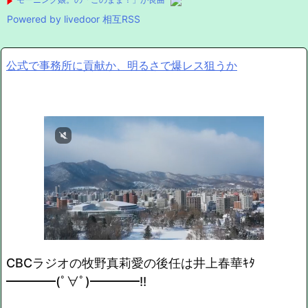
Powered by livedoor 相互RSS
公式で事務所に貢献か、明るさで爆レス狙うか
CBCラジオの牧野真莉愛の後任は井上春華ｷﾀ
━━━━(ﾟ∀ﾟ)━━━━!!