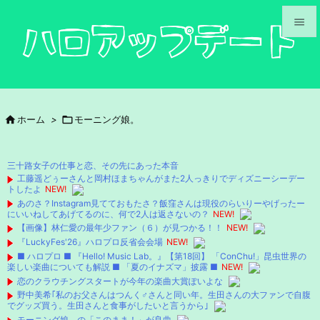


メニュ

サイド

ホーム
>

モーニング娘。

前へ

三十路女子の仕事と恋、その先にあった本音
次へ
工藤遥どぅーさんと岡村ほまちゃんがまた2人っきりでディズニーシーデー
トしたよ
NEW!

あのさ？Instagram見てておもたさ？飯窪さんは現役のらいりーやげったー
検索
にいいねしてあげてるのに、何で2人は返さないの？
NEW!
【画像】林仁愛の最年少ファン（６）が見つかる！！
NEW!
『LuckyFes'26』ハロプロ反省会会場
NEW!
■ ハロプロ ■ 『Hello! Music Lab。』【第18回】 「ConChu!」昆虫世界の
楽しい楽曲についても解説 ■ 「夏のイナズマ」披露 ■
NEW!
恋のクラウチングスタートが今年の楽曲大賞ぽいよな
野中美希｢私のお父さんはつんく♂さんと同い年。生田さんの大ファンで自腹
でグッズ買う。生田さんと食事がしたいと言うから｣
モーニング娘。の「このまま！」が良曲