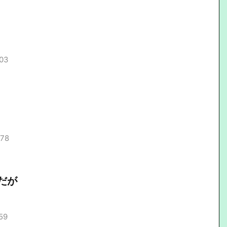
.03
.78
だが
59