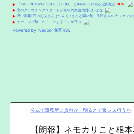
『IDOL RUNWAY COLLECTION』にJuice=Juiceの出演決定
NEW!
恋のクラウチングスタートが今年の楽曲大賞ぽいよな
野中美希｢私のお父さんはつんく♂さんと同い年。生田さんの大ファンで
モーニング娘。の「このまま！」が良曲
Powered by livedoor 相互RSS
公式で事務所に貢献か、明るさで爆レス狙うか
【朗報】ネモカリこと根本花