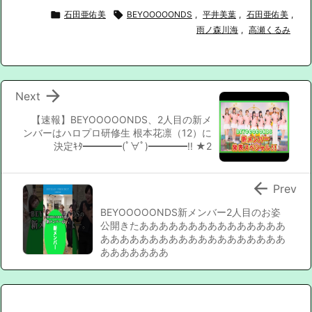

石田亜佑美

BEYOOOOONDS
,
平井美葉
,
石田亜佑美
,
雨ノ森川海
,
高瀬くるみ

Next
【速報】BEYOOOOONDS、2人目の新メ
ンバーはハロプロ研修生 根本花凛（12）に
決定ｷﾀ━━━━(ﾟ∀ﾟ)━━━━!! ★2

Prev
BEYOOOOONDS新メンバー2人目のお姿
公開きたあああああああああああああああ
あああああああああああああああああああ
あああああああ