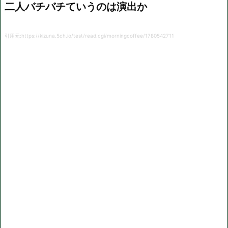
二人バチバチていうのは演出か
引用元:https://kizuna.5ch.io/test/read.cgi/morningcoffee/1780542711