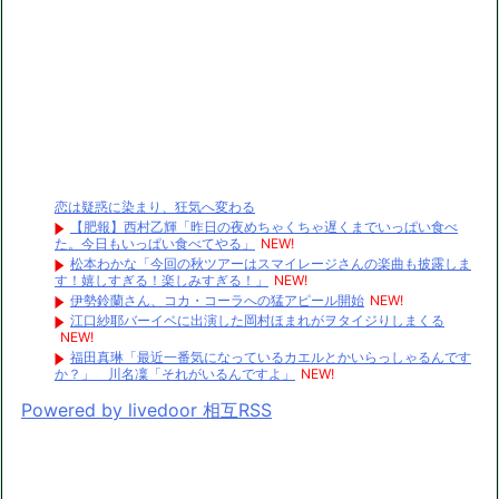
恋は疑惑に染まり、狂気へ変わる
【肥報】西村乙輝「昨日の夜めちゃくちゃ遅くまでいっぱい食べ
た。今日もいっぱい食べてやる」
NEW!
松本わかな「今回の秋ツアーはスマイレージさんの楽曲も披露しま
す！嬉しすぎる！楽しみすぎる！」
NEW!
伊勢鈴蘭さん、コカ・コーラへの猛アピール開始
NEW!
江口紗耶バーイベに出演した岡村ほまれがヲタイジりしまくる
NEW!
福田真琳「最近一番気になっているカエルとかいらっしゃるんです
か？」 川名凜「それがいるんですよ」
NEW!
Powered by livedoor 相互RSS