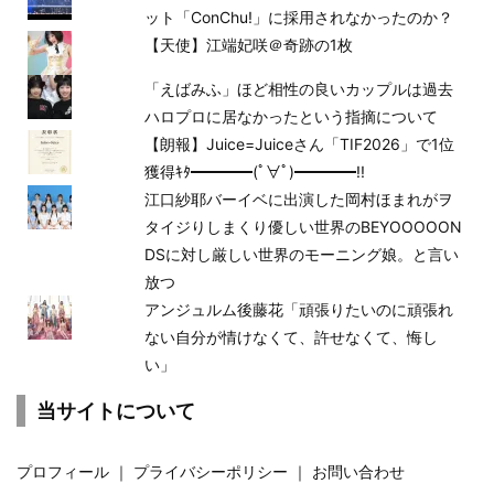
ット「ConChu!」に採用されなかったのか？
【天使】江端妃咲＠奇跡の1枚
「えばみふ」ほど相性の良いカップルは過去
ハロプロに居なかったという指摘について
【朗報】Juice=Juiceさん「TIF2026」で1位
獲得ｷﾀ━━━━(ﾟ∀ﾟ)━━━━!!
江口紗耶バーイベに出演した岡村ほまれがヲ
タイジりしまくり優しい世界のBEYOOOOON
DSに対し厳しい世界のモーニング娘。と言い
放つ
アンジュルム後藤花「頑張りたいのに頑張れ
ない自分が情けなくて、許せなくて、悔し
い」
当サイトについて
プロフィール
｜
プライバシーポリシー
｜
お問い合わせ