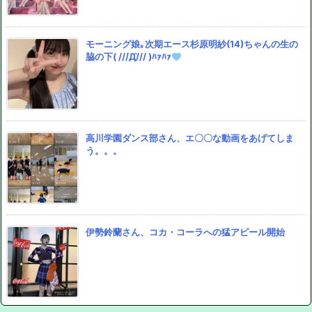
モーニング娘｡次期エース杉原明紗(14)ちゃんの生の
脇の下( ///́Д/̀// )ﾊｧﾊｧ
高川学園ダンス部さん、エ〇〇な動画をあげてしま
う。。。
伊勢鈴蘭さん、コカ・コーラへの猛アピール開始