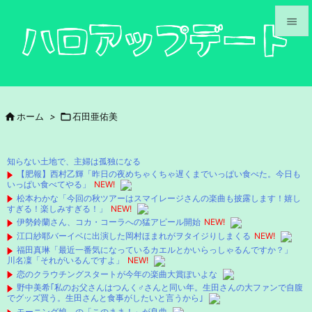


メニュ

サイド

ホーム
>

石田亜佑美

前へ

知らない土地で、主婦は孤独になる
次へ
【肥報】西村乙輝「昨日の夜めちゃくちゃ遅くまでいっぱい食べた。今日も
いっぱい食べてやる」
NEW!

松本わかな「今回の秋ツアーはスマイレージさんの楽曲も披露します！嬉し
検索
すぎる！楽しみすぎる！」
NEW!
伊勢鈴蘭さん、コカ・コーラへの猛アピール開始
NEW!
江口紗耶バーイベに出演した岡村ほまれがヲタイジりしまくる
NEW!
福田真琳「最近一番気になっているカエルとかいらっしゃるんですか？」
川名凜「それがいるんですよ」
NEW!
恋のクラウチングスタートが今年の楽曲大賞ぽいよな
野中美希｢私のお父さんはつんく♂さんと同い年。生田さんの大ファンで自腹
でグッズ買う。生田さんと食事がしたいと言うから｣
モーニング娘。の「このまま！」が良曲