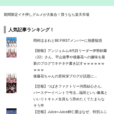
期間限定イチ押しグルメが大集合！買うなら楽天市場
人気記事ランキング！
岡村ほまれとBE:FIRSTメンバーに熱愛疑惑
【朗報】アンジュルム4代目リーダー伊勢鈴蘭
（22）さん、平山遊季や後藤花への嫌味を最
新のブログでネチネチ書き記すｗｗｗｗｗｗ
ｗｗｗ
後藤花ちゃんの意味深ブログが話題に…
【悲報】つばきファクトリー河西結心さん、
バースデーイベントで号泣…福田といい豫風と
いいリトキャメ全員もう辞めたくてたまらな
そう件
【悲報】Juice=Juice林仁愛はなぜ、特別ユニ