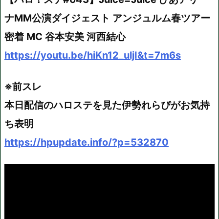
ナMM公演ダイジェスト アンジュルム春ツアー
密着 MC 谷本安美 河西結心
https://youtu.be/hiKn12_uljI&t=7m6s
※前スレ
本日配信のハロステを見た伊勢れらぴがお気持
ち表明
https://hpupdate.info/?p=532870