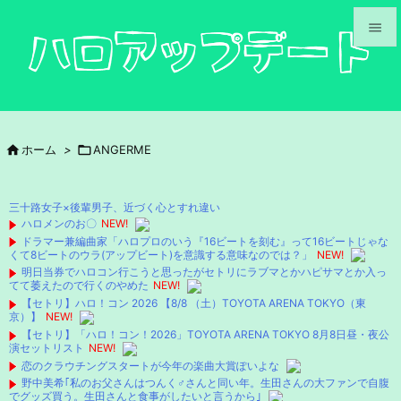


メニュ

サイド

ホーム
>

ANGERME

前へ

三十路女子×後輩男子、近づく心とすれ違い
次へ
ハロメンのお〇
NEW!
ドラマー兼編曲家「ハロプロのいう『16ビートを刻む』って16ビートじゃな

くて8ビートのウラ(アップビート)を意識する意味なのでは？」
NEW!
検索
明日当券でハロコン行こうと思ったがセトリにラブマとかハピサマとか入っ
てて萎えたので行くのやめた
NEW!
【セトリ】ハロ！コン 2026 【8/8 （土）TOYOTA ARENA TOKYO（東
京）】
NEW!
【セトリ】「ハロ！コン！2026」TOYOTA ARENA TOKYO 8月8日昼・夜公
演セットリスト
NEW!
恋のクラウチングスタートが今年の楽曲大賞ぽいよな
野中美希｢私のお父さんはつんく♂さんと同い年。生田さんの大ファンで自腹
でグッズ買う。生田さんと食事がしたいと言うから｣