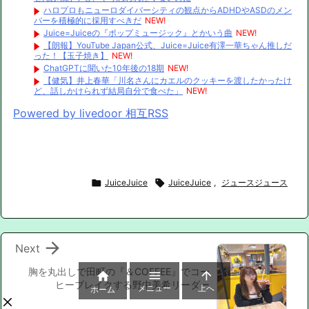
ハロプロもニューロダイバーシティの観点からADHDやASDのメン
バーを積極的に採用すべきだ
NEW!
Juice=Juiceの『ポップミュージック』とかいう曲
NEW!
【朗報】YouTube Japan公式、Juice=Juice有澤一華ちゃん推しだ
った！【玉子焼き】
NEW!
ChatGPTに聞いた10年後の18期
NEW!
【健気】井上春華「川名さんにカエルのクッキーを渡したかったけ
ど、話しかけられず結局自分で食べた」
NEW!
Powered by livedoor 相互RSS

JuiceJuice

JuiceJuice
,
ジュースジュース

Next
胸を丸出しで田町の『＆COFFEE』でコー



ヒーブレイクする野中美希リーダー
メニュー
上へ
ホーム