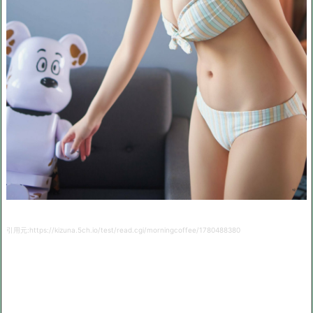
引用元:https://kizuna.5ch.io/test/read.cgi/morningcoffee/1780488380