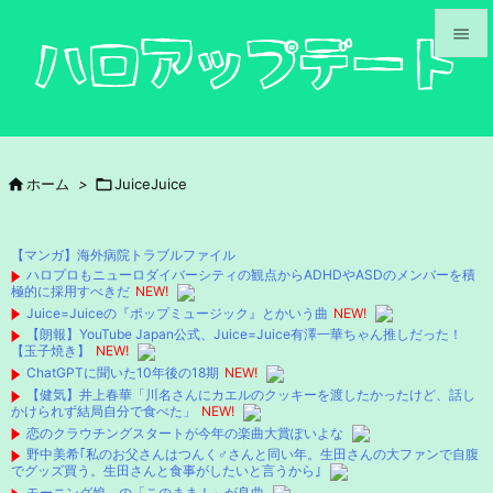


メニュ

サイド

ホーム
>

JuiceJuice

前へ

【マンガ】海外病院トラブルファイル
次へ
ハロプロもニューロダイバーシティの観点からADHDやASDのメンバーを積
極的に採用すべきだ
NEW!

Juice=Juiceの『ポップミュージック』とかいう曲
NEW!
検索
【朗報】YouTube Japan公式、Juice=Juice有澤一華ちゃん推しだった！
【玉子焼き】
NEW!
ChatGPTに聞いた10年後の18期
NEW!
【健気】井上春華「川名さんにカエルのクッキーを渡したかったけど、話し
かけられず結局自分で食べた」
NEW!
恋のクラウチングスタートが今年の楽曲大賞ぽいよな
野中美希｢私のお父さんはつんく♂さんと同い年。生田さんの大ファンで自腹
でグッズ買う。生田さんと食事がしたいと言うから｣
モーニング娘。の「このまま！」が良曲