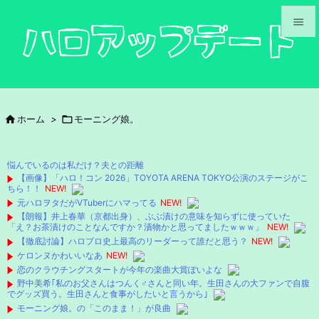


メニュ

サイド

ホーム
>

モーニング娘。

前へ

悩んでいるのは私だけ？夫との距離
次へ
【画像】「ハロ！コン 2026」TOYOTA ARENA TOKYO公演のステージがこ
ちら！！
NEW!

元ハロヲタだがVTuberにハマってる
NEW!
検索
【朗報】井上春華（京都出身）、ぶぶ漬けの意味を知らずに使っていた
「え？お茶漬けのことなんですか？漬物かと思ってましたｗｗｗ」
NEW!
【徹底討論】ハロプロ史上最高のリーダーって誰だと思う？
NEW!
ケロンヌかわいいなあ
NEW!
恋のクラウチングスタートが今年の楽曲大賞ぽいよな
野中美希｢私のお父さんはつんく♂さんと同い年。生田さんの大ファンで自腹
でグッズ買う。生田さんと食事がしたいと言うから｣
モーニング娘。の「このまま！」が良曲