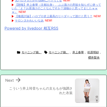
元ハロヲタだがVTuberにハマってる
NEW!
【朗報】井上春華（京都出身）、ぶぶ漬けの意味を知らずに使って
いた「え？お茶漬けのことなんですか？漬物かと思ってましたｗｗ
ｗ」
NEW!
【徹底討論】ハロプロ史上最高のリーダーって誰だと思う？
NEW!
ケロンヌかわいいなあ
NEW!
Powered by livedoor 相互RSS

モーニング娘。

モーニング娘。
,
井上春華
,
杉原明紗
,
櫻井梨央

Next
こういう井上玲音ちゃんの太ももが強調さ
れた衣装