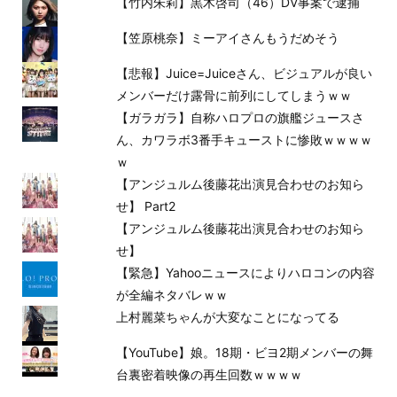
【竹内朱莉】黒木啓司（46）DV事案で逮捕
【笠原桃奈】ミーアイさんもうだめそう
【悲報】Juice=Juiceさん、ビジュアルが良い
メンバーだけ露骨に前列にしてしまうｗｗ
【ガラガラ】自称ハロプロの旗艦ジュースさ
ん、カワラボ3番手キューストに惨敗ｗｗｗｗ
ｗ
【アンジュルム後藤花出演見合わせのお知ら
せ】 Part2
【アンジュルム後藤花出演見合わせのお知ら
せ】
【緊急】Yahooニュースによりハロコンの内容
が全編ネタバレｗｗ
上村麗菜ちゃんが大変なことになってる
【YouTube】娘。18期・ビヨ2期メンバーの舞
台裏密着映像の再生回数ｗｗｗｗ