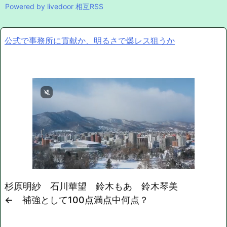
Powered by livedoor 相互RSS
公式で事務所に貢献か、明るさで爆レス狙うか
杉原明紗 石川華望 鈴木もあ 鈴木琴美
← 補強として100点満点中何点？