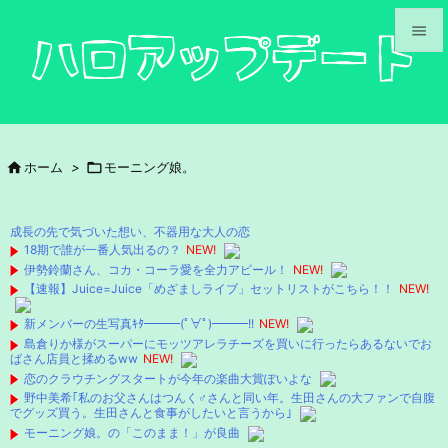


メニュ

サイド

ホーム
>

モーニング娘。

前へ

成長の先で気づいた想い、不器用な大人の恋
次へ
18期で誰が一番人気出るの？
NEW!
伊勢鈴蘭さん、コカ・コーラ愛を全力アピール！
NEW!

【速報】Juice=Juice「めざましライブ」セットリストがこちら！！
NEW!
検索
新メンバーの生写真ｷﾀ━━━(ﾟ∀ﾟ)━━━!!
NEW!
島倉りか様がスーパーにモッツアレラチーズを買いに行ったらあるないでお
ばさん店員と揉めるww
NEW!
恋のクラウチングスタートが今年の楽曲大賞ぽいよな
野中美希｢私のお父さんはつんく♂さんと同い年。生田さんの大ファンで自腹
でグッズ買う。生田さんと食事がしたいと言うから｣
モーニング娘。の「このまま！」が良曲