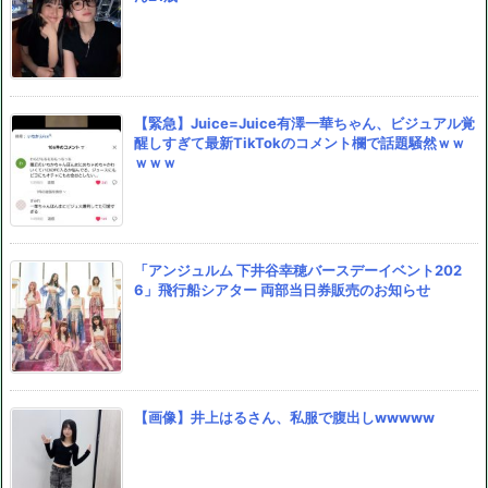
【緊急】Juice=Juice有澤一華ちゃん、ビジュアル覚
醒しすぎて最新TikTokのコメント欄で話題騒然ｗｗ
ｗｗｗ
「アンジュルム 下井谷幸穂バースデーイベント202
6」飛行船シアター 両部当日券販売のお知らせ
【画像】井上はるさん、私服で腹出しwwwww