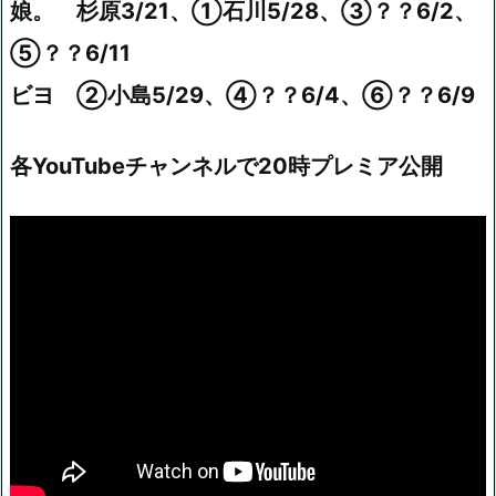
娘。 杉原3/21、①石川5/28、③？？6/2、
⑤？？6/11
ビヨ ②小島5/29、④？？6/4、⑥？？6/9
各YouTubeチャンネルで20時プレミア公開