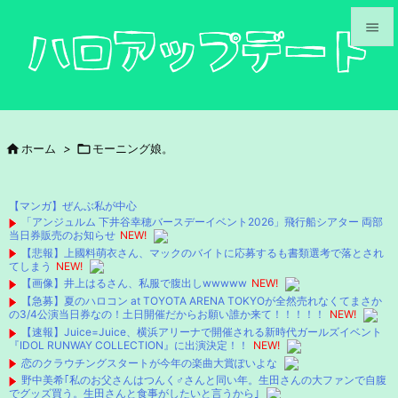


メニュ

サイド

ホーム
>

モーニング娘。

前へ

【マンガ】ぜんぶ私が中心
次へ
「アンジュルム 下井谷幸穂バースデーイベント2026」飛行船シアター 両部
当日券販売のお知らせ
NEW!

【悲報】上國料萌衣さん、マックのバイトに応募するも書類選考で落とされ
検索
てしまう
NEW!
【画像】井上はるさん、私服で腹出しwwwww
NEW!
【急募】夏のハロコン at TOYOTA ARENA TOKYOが全然売れなくてまさか
の3/4公演当日券なの！土日開催だからお願い誰か来て！！！！！
NEW!
【速報】Juice=Juice、横浜アリーナで開催される新時代ガールズイベント
『IDOL RUNWAY COLLECTION』に出演決定！！
NEW!
恋のクラウチングスタートが今年の楽曲大賞ぽいよな
野中美希｢私のお父さんはつんく♂さんと同い年。生田さんの大ファンで自腹
でグッズ買う。生田さんと食事がしたいと言うから｣