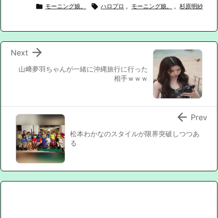

モーニング娘。

ハロプロ
,
モーニング娘。
,
杉原明紗

Next
山﨑夢羽ちゃんが一緒に沖縄旅行に行った
相手ｗｗｗ

Prev
松本わかなのスタイルが限界突破しつつあ
る