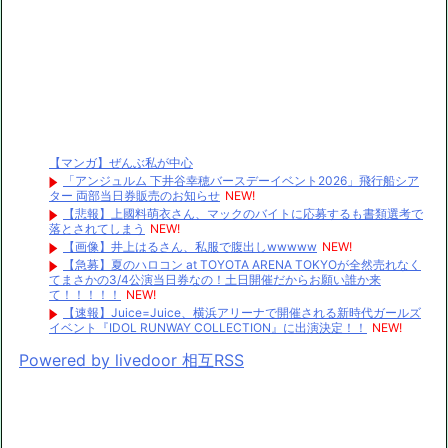
【マンガ】ぜんぶ私が中心
「アンジュルム 下井谷幸穂バースデーイベント2026」飛行船シア
ター 両部当日券販売のお知らせ
NEW!
【悲報】上國料萌衣さん、マックのバイトに応募するも書類選考で
落とされてしまう
NEW!
【画像】井上はるさん、私服で腹出しwwwww
NEW!
【急募】夏のハロコン at TOYOTA ARENA TOKYOが全然売れなく
てまさかの3/4公演当日券なの！土日開催だからお願い誰か来
て！！！！！
NEW!
【速報】Juice=Juice、横浜アリーナで開催される新時代ガールズ
イベント『IDOL RUNWAY COLLECTION』に出演決定！！
NEW!
Powered by livedoor 相互RSS