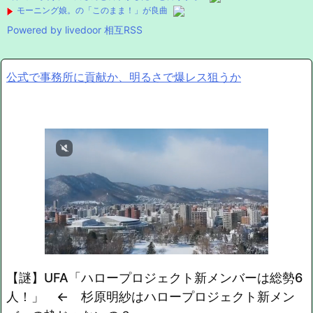
モーニング娘。の「このまま！」が良曲
Powered by livedoor 相互RSS
公式で事務所に貢献か、明るさで爆レス狙うか
【謎】UFA「ハロープロジェクト新メンバーは総勢6
人！」 ← 杉原明紗はハロープロジェクト新メン