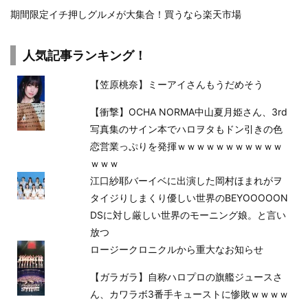
期間限定イチ押しグルメが大集合！買うなら楽天市場
人気記事ランキング！
【笠原桃奈】ミーアイさんもうだめそう
【衝撃】OCHA NORMA中山夏月姫さん、3rd
写真集のサイン本でハロヲタもドン引きの色
恋営業っぷりを発揮ｗｗｗｗｗｗｗｗｗｗｗ
ｗｗｗ
江口紗耶バーイベに出演した岡村ほまれがヲ
タイジりしまくり優しい世界のBEYOOOOON
DSに対し厳しい世界のモーニング娘。と言い
放つ
ロージークロニクルから重大なお知らせ
【ガラガラ】自称ハロプロの旗艦ジュースさ
ん、カワラボ3番手キューストに惨敗ｗｗｗｗ