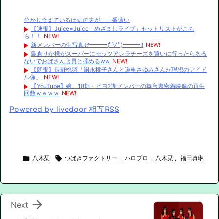
分かり合えているはずの夫が、一番遠い
【速報】Juice=Juice「めざましライブ」セットリストがこち
ら！！
NEW!
新メンバーの生写真ｷﾀ━━━(ﾟ∀ﾟ)━━━!!
NEW!
島倉りか様がスーパーにモッツアレラチーズを買いに行ったらある
ないでおばさん店員と揉めるww
NEW!
【朗報】長野桃羽「嗣永桃子さんと道重さゆみさんが理想のアイド
ル像」
NEW!
【YouTube】娘。18期・ビヨ2期メンバーの舞台裏密着映像の再生
回数ｗｗｗｗ
NEW!
Powered by livedoor 相互RSS

八木栞

つばきファクトリー
,
ハロプロ
,
八木栞
,
福田真琳

Next