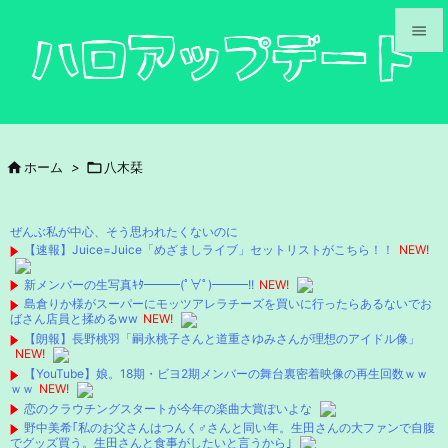


メニュ

サイド

ホーム
>

八木栞

前へ

ぜんぶ私が中心、そう思われたくないのに
次へ
【速報】Juice=Juice「めざましライブ」セットリストがこちら！！
NEW!

新メンバーの生写真ｷﾀ━━━(ﾟ∀ﾟ)━━━!!
NEW!
検索
島倉りか様がスーパーにモッツアレラチーズを買いに行ったらあるないでお
ばさん店員と揉めるww
NEW!
【朗報】長野桃羽「嗣永桃子さんと道重さゆみさんが理想のアイドル像」
NEW!
【YouTube】娘。18期・ビヨ2期メンバーの舞台裏密着映像の再生回数ｗｗ
ｗｗ
NEW!
恋のクラウチングスタートが今年の楽曲大賞ぽいよな
野中美希｢私のお父さんはつんく♂さんと同い年。生田さんの大ファンで自腹
でグッズ買う。生田さんと食事がしたいと言うから｣