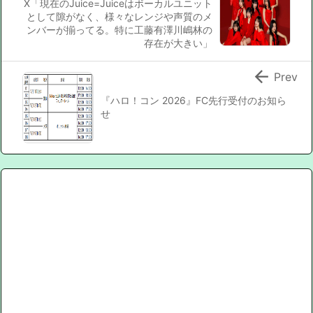
X「現在のJuice=Juiceはボーカルユニット
として隙がなく、様々なレンジや声質のメ
ンバーが揃ってる。特に工藤有澤川嶋林の
存在が大きい」

Prev
『ハロ！コン 2026』FC先行受付のお知ら
せ