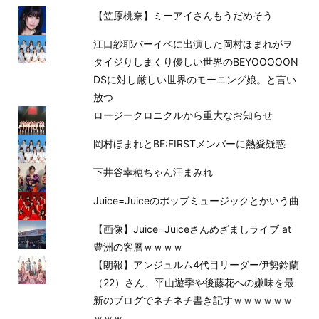
【笠原桃奈】ミーアイさんもうだめそう
江口紗耶バーイベに出演した岡村ほまれがヲ
タイジりしまくり優しい世界のBEYOOOOON
DSに対し厳しい世界のモーニング娘。と言い
放つ
ロージークロニクルから重大なお知らせ
岡村ほまれとBE:FIRSTメンバーに熱愛疑惑
下井谷幸穂ちゃん汗まみれ
Juice=Juiceのポップミュージックとかいう曲
【画像】Juice=Juiceさんめざましライブ at
豊洲の客層ｗｗｗｗ
【朗報】アンジュルム4代目リーダー伊勢鈴蘭
（22）さん、平山遊季や後藤花への嫌味を最
新のブログでネチネチ書き記すｗｗｗｗｗｗ
ｗｗｗ