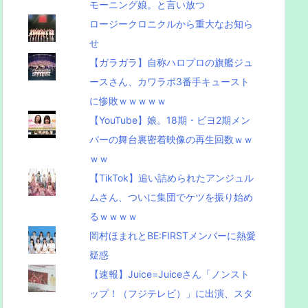
モーニング娘。と言い放つ
ロージークロニクルから重大なお知ら
せ
【ガラガラ】自称ハロプロの旗艦ジュ
ースさん、カワラボ3番手キュースト
に惨敗ｗｗｗｗｗ
【YouTube】娘。18期・ビヨ2期メン
バーの舞台裏密着映像の再生回数ｗｗ
ｗｗ
【TikTok】追い詰められたアンジュル
ムさん、ついに集団でケツを振り始め
るｗｗｗｗ
岡村ほまれとBE:FIRSTメンバーに熱愛
疑惑
【速報】Juice=Juiceさん「ノンスト
ップ！（フジテレビ）」に出演、スタ