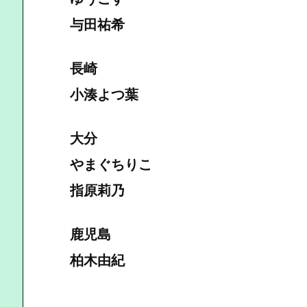
与田祐希
長崎
小湊よつ葉
大分
やまぐちりこ
指原莉乃
鹿児島
柏木由紀