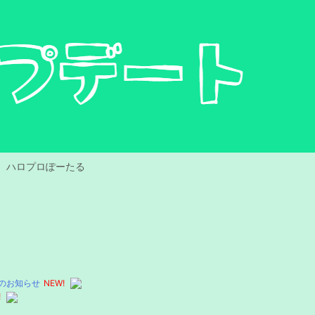
ハロプロぽーたる
付のお知らせ
NEW!
!