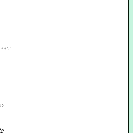
:36.21
42
な