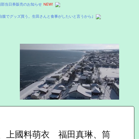
 両部当日券販売のお知らせ
NEW!
自腹でグッズ買う。生田さんと食事がしたいと言うから｣
、上國料萌衣 福田真琳、筒