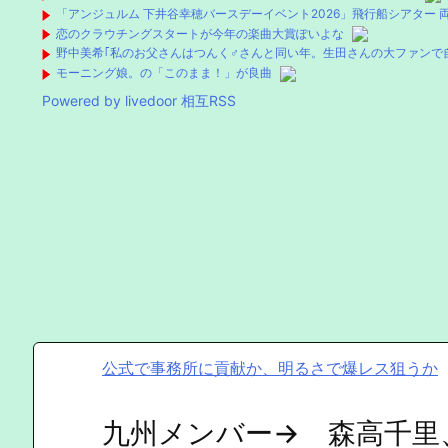
「アンジュルム 下井谷幸穂バースデーイベント2026」飛行船シアター
恋のクラウチングスタートが今年の楽曲大賞ぽいよな
野中美希｢私のお父さんはつんく♂さんと同い年。生田さんの大ファンで
モーニング娘。の「このまま！」が良曲
Powered by livedoor 相互RSS
公式で事務所に貢献か、明るさで爆レス狙うか
九州メンバー→ 森高千里