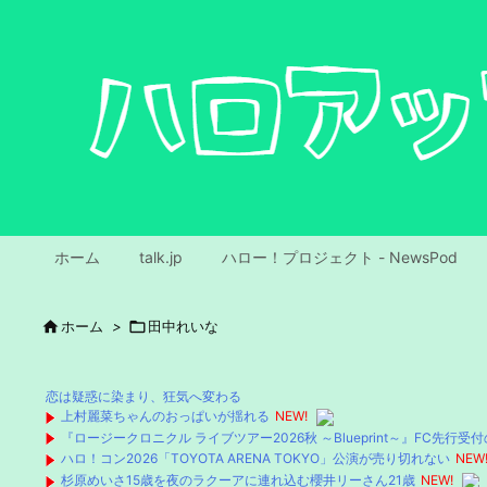
ホーム
talk.jp
ハロー！プロジェクト - NewsPod

ホーム
>

田中れいな
恋は疑惑に染まり、狂気へ変わる
上村麗菜ちゃんのおっぱいが揺れる
NEW!
『ロージークロニクル ライブツアー2026秋 ～Blueprint～』FC先行受
ハロ！コン2026「TOYOTA ARENA TOKYO」公演が売り切れない
NEW
杉原めいさ15歳を夜のラクーアに連れ込む櫻井リーさん21歳
NEW!