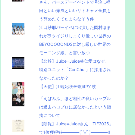
さん、バースデーイベントで号泣…福
田といい豫風といいリトキャメ全員も
う辞めたくてたまらなそう件
江口紗耶バーイベに出演した岡村ほま
れがヲタイジりしまくり優しい世界の
BEYOOOOONDSに対し厳しい世界の
モーニング娘。と言い放つ
【悲報】Juice=Juice林仁愛はなぜ、
特別ユニット「ConChu!」に採用され
なかったのか？
【天使】江端妃咲＠奇跡の1枚
「えばみふ」ほど相性の良いカップル
は過去ハロプロに居なかったという指
摘について
【朗報】Juice=Juiceさん「TIF2026」
で1位獲得ｷﾀ━━━━(ﾟ∀ﾟ)━━━━!!