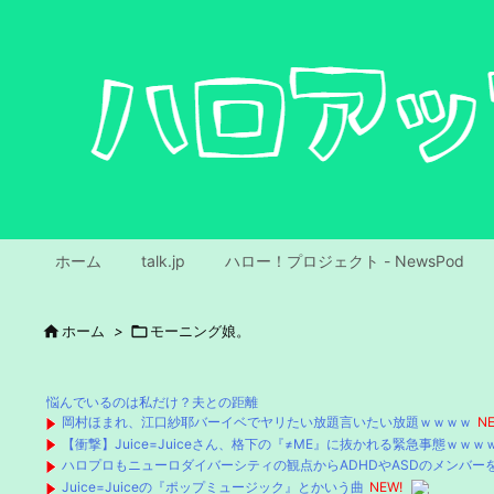
ホーム
talk.jp
ハロー！プロジェクト - NewsPod

ホーム
>

モーニング娘。
悩んでいるのは私だけ？夫との距離
岡村ほまれ、江口紗耶バーイベでヤリたい放題言いたい放題ｗｗｗｗ
NE
【衝撃】Juice=Juiceさん、格下の『≠ME』に抜かれる緊急事態ｗｗ
ハロプロもニューロダイバーシティの観点からADHDやASDのメンバー
Juice=Juiceの『ポップミュージック』とかいう曲
NEW!