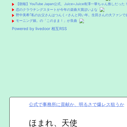
【朗報】YouTube Japan公式、Juice=Juice有澤一華ちゃん推しだ
恋のクラウチングスタートが今年の楽曲大賞ぽいよな
野中美希｢私のお父さんはつんく♂さんと同い年。生田さんの大ファンで
モーニング娘。の「このまま！」が良曲
Powered by livedoor 相互RSS
公式で事務所に貢献か、明るさで爆レス狙うか
ほまれ、天使