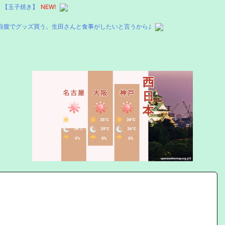
った！【玉子焼き】
NEW!
自腹でグッズ買う。生田さんと食事がしたいと言うから｣
Mute