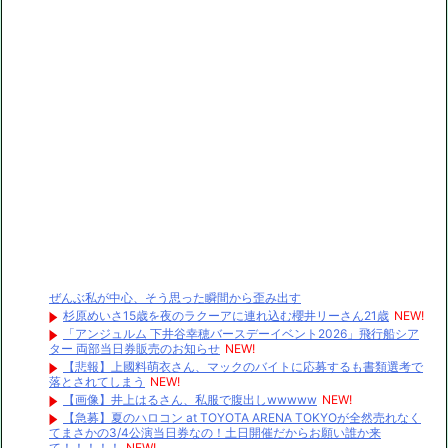
ぜんぶ私が中心、そう思った瞬間から歪み出す
杉原めいさ15歳を夜のラクーアに連れ込む櫻井リーさん21歳
NEW!
「アンジュルム 下井谷幸穂バースデーイベント2026」飛行船シア
ター 両部当日券販売のお知らせ
NEW!
【悲報】上國料萌衣さん、マックのバイトに応募するも書類選考で
落とされてしまう
NEW!
【画像】井上はるさん、私服で腹出しwwwww
NEW!
【急募】夏のハロコン at TOYOTA ARENA TOKYOが全然売れなく
てまさかの3/4公演当日券なの！土日開催だからお願い誰か来
て！！！！！
NEW!