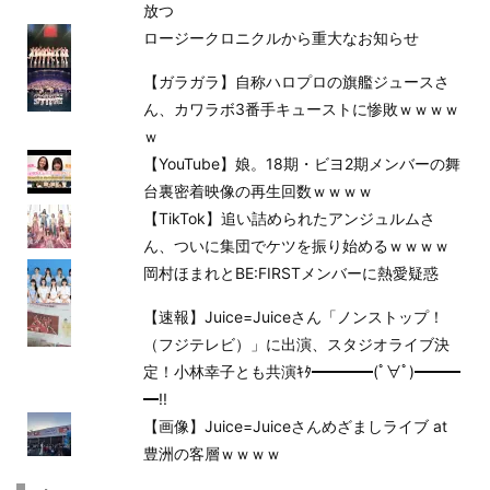
放つ
ロージークロニクルから重大なお知らせ
【ガラガラ】自称ハロプロの旗艦ジュースさ
ん、カワラボ3番手キューストに惨敗ｗｗｗｗ
ｗ
【YouTube】娘。18期・ビヨ2期メンバーの舞
台裏密着映像の再生回数ｗｗｗｗ
【TikTok】追い詰められたアンジュルムさ
ん、ついに集団でケツを振り始めるｗｗｗｗ
岡村ほまれとBE:FIRSTメンバーに熱愛疑惑
【速報】Juice=Juiceさん「ノンストップ！
（フジテレビ）」に出演、スタジオライブ決
定！小林幸子とも共演ｷﾀ━━━━(ﾟ∀ﾟ)━━━
━!!
【画像】Juice=Juiceさんめざましライブ at
豊洲の客層ｗｗｗｗ