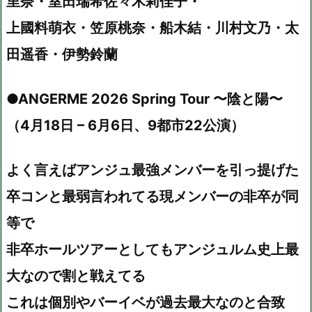
里奈・室田瑞希佐々木莉佳子・
上國料萌衣・笠原桃奈・船木結・川村文乃・太
田遥香・伊勢鈴蘭
●ANGERME 2026 Spring Tour 〜陰と陽〜
（4月18日 – 6月6日、9都市22公演）
よく言えばアンジュ最強メンバーを引っ提げた
卒コンと最弱言われてる現メンバーの非卒が同
等で
非卒ホールツアーとしてもアンジュルム史上最
大なので割と戦えてる
これは個別やバーイベが過去最大なのと合致