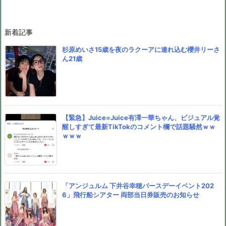
新着記事
杉原めいさ15歳を夜のラクーアに連れ込む櫻井リーさ
ん21歳
【緊急】Juice=Juice有澤一華ちゃん、ビジュアル覚
醒しすぎて最新TikTokのコメント欄で話題騒然ｗｗ
ｗｗｗ
「アンジュルム 下井谷幸穂バースデーイベント202
6」飛行船シアター 両部当日券販売のお知らせ