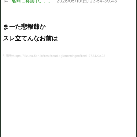
14
名無し募集中。。。
2026/05/10(日) 23:54:39.43
まーた悲報爺か
スレ立てんなお前は
引用元:https://kizuna.5ch.io/test/read.cgi/morningcoffee/1778423428