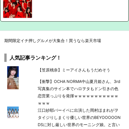
期間限定イチ押しグルメが大集合！買うなら楽天市場
人気記事ランキング！
【笠原桃奈】ミーアイさんもうだめそう
【衝撃】OCHA NORMA中山夏月姫さん、3rd
写真集のサイン本でハロヲタもドン引きの色
恋営業っぷりを発揮ｗｗｗｗｗｗｗｗｗｗｗ
ｗｗｗ
江口紗耶バーイベに出演した岡村ほまれがヲ
タイジりしまくり優しい世界のBEYOOOOON
DSに対し厳しい世界のモーニング娘。と言い