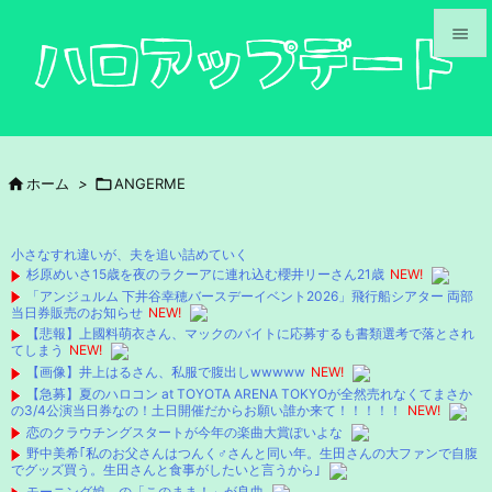


メニュ

サイド

ホーム
>

ANGERME

前へ

小さなすれ違いが、夫を追い詰めていく
次へ
杉原めいさ15歳を夜のラクーアに連れ込む櫻井リーさん21歳
NEW!
「アンジュルム 下井谷幸穂バースデーイベント2026」飛行船シアター 両部

当日券販売のお知らせ
NEW!
検索
【悲報】上國料萌衣さん、マックのバイトに応募するも書類選考で落とされ
てしまう
NEW!
【画像】井上はるさん、私服で腹出しwwwww
NEW!
【急募】夏のハロコン at TOYOTA ARENA TOKYOが全然売れなくてまさか
の3/4公演当日券なの！土日開催だからお願い誰か来て！！！！！
NEW!
恋のクラウチングスタートが今年の楽曲大賞ぽいよな
野中美希｢私のお父さんはつんく♂さんと同い年。生田さんの大ファンで自腹
でグッズ買う。生田さんと食事がしたいと言うから｣
モーニング娘。の「このまま！」が良曲