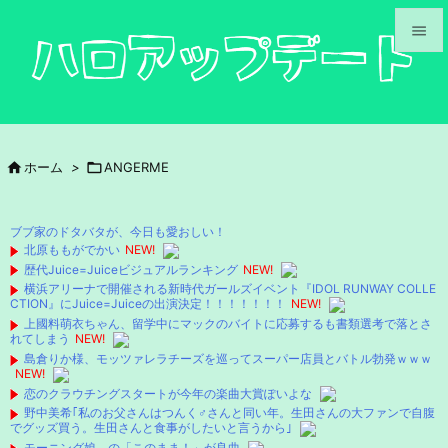


メニュ

サイド

ホーム
>

ANGERME

前へ

ブブ家のドタバタが、今日も愛おしい！
次へ
北原ももがでかい
NEW!
歴代Juice=Juiceビジュアルランキング
NEW!

横浜アリーナで開催される新時代ガールズイベント『IDOL RUNWAY COLLE
検索
CTION』にJuice=Juiceの出演決定！！！！！！！
NEW!
上國料萌衣ちゃん、留学中にマックのバイトに応募するも書類選考で落とさ
れてしまう
NEW!
島倉りか様、モッツァレラチーズを巡ってスーパー店員とバトル勃発ｗｗｗ
NEW!
恋のクラウチングスタートが今年の楽曲大賞ぽいよな
野中美希｢私のお父さんはつんく♂さんと同い年。生田さんの大ファンで自腹
でグッズ買う。生田さんと食事がしたいと言うから｣
モーニング娘。の「このまま！」が良曲