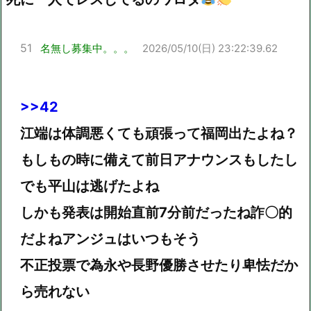
51
名無し募集中。。。
2026/05/10(日) 23:22:39.62
>>42
江端は体調悪くても頑張って福岡出たよね？
もしもの時に備えて前日アナウンスもしたし
でも平山は逃げたよね
しかも発表は開始直前7分前だったね詐〇的
だよねアンジュはいつもそう
不正投票で為永や長野優勝させたり卑怯だか
ら売れない