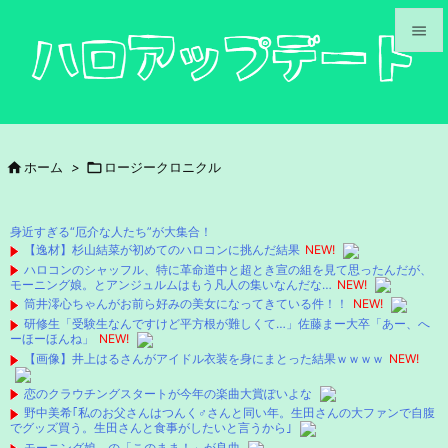


メニュ

サイド

ホーム
>

ロージークロニクル

前へ

身近すぎる“厄介な人たち”が大集合！
次へ
【逸材】杉山結菜が初めてのハロコンに挑んだ結果
NEW!
ハロコンのシャッフル、特に革命道中と超とき宣の組を見て思ったんだが、

モーニング娘。とアンジュルムはもう凡人の集いなんだな…
NEW!
検索
筒井澪心ちゃんがお前ら好みの美女になってきている件！！
NEW!
研修生「受験生なんですけど平方根が難しくて…」佐藤まー大卒「あー、へ
ーほーほんね」
NEW!
【画像】井上はるさんがアイドル衣装を身にまとった結果ｗｗｗｗ
NEW!
恋のクラウチングスタートが今年の楽曲大賞ぽいよな
野中美希｢私のお父さんはつんく♂さんと同い年。生田さんの大ファンで自腹
でグッズ買う。生田さんと食事がしたいと言うから｣
モーニング娘。の「このまま！」が良曲