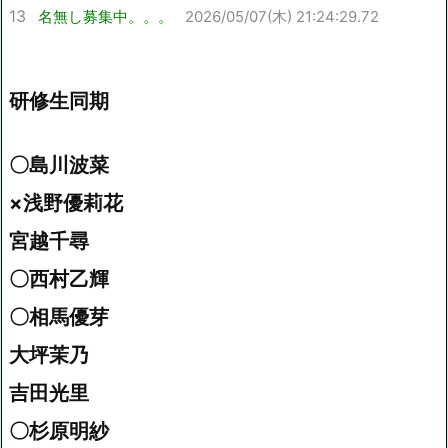
13
名無し募集中。。。
2026/05/07(木) 21:24:29.72
研修生同期
〇島川波菜
×浅野優莉花
宮越千尋
〇西村乙輝
〇相馬優芽
大坪茉乃
吉田光里
〇杉原明紗