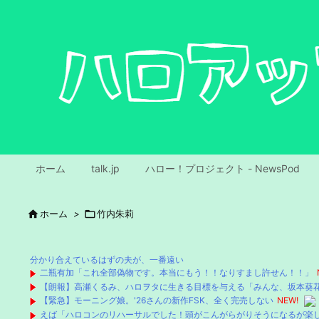
ホーム
talk.jp
ハロー！プロジェクト - NewsPod

ホーム
>

竹内朱莉
分かり合えているはずの夫が、一番遠い
二瓶有加「これ全部偽物です。本当にもう！！なりすまし許せん！！」
【朗報】高瀬くるみ、ハロヲタに生きる目標を与える「みんな、坂本葵
【緊急】モーニング娘。'26さんの新作FSK、全く完売しない
NEW!
えば「ハロコンのリハーサルでした！頭がこんがらがりそうになるが楽