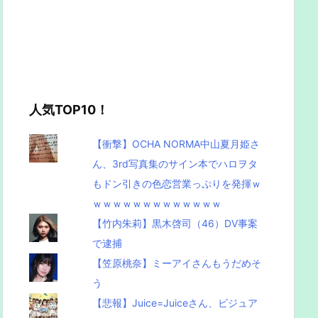
人気TOP10！
【衝撃】OCHA NORMA中山夏月姫さ
ん、3rd写真集のサイン本でハロヲタ
もドン引きの色恋営業っぷりを発揮ｗ
ｗｗｗｗｗｗｗｗｗｗｗｗｗ
【竹内朱莉】黒木啓司（46）DV事案
で逮捕
【笠原桃奈】ミーアイさんもうだめそ
う
【悲報】Juice=Juiceさん、ビジュア