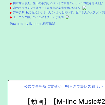
田村芽実さん、先日の手売りイベントで舞台チケット383枚を売り上げ
恋のクラウチングスタートが今年の楽曲大賞ぽいよな
野中美希｢私のお父さんはつんく♂さんと同い年。生田さんの大ファンで
モーニング娘。の「このまま！」が良曲
Powered by livedoor 相互RSS
公式で事務所に貢献か、明るさで爆レス狙うか
【動画】【M-line Music#