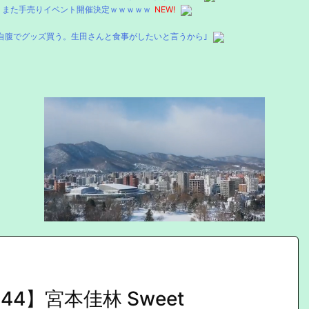
 また手売りイベント開催決定ｗｗｗｗｗ
NEW!
自腹でグッズ買う。生田さんと食事がしたいと言うから｣
244】宮本佳林 Sweet